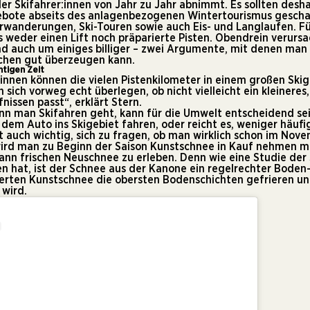
der Skifahrer:innen von Jahr zu Jahr abnimmt. Es sollten desh
ebote abseits des anlagenbezogenen Wintertourismus gescha
wanderungen, Ski-Touren sowie auch Eis- und Langlaufen. Fü
s weder einen Lift noch präparierte Pisten. Obendrein verurs
nd auch um einiges billiger – zwei Argumente, mit denen man
hen gut überzeugen kann.
htigen Zeit
:innen können die vielen Pistenkilometer in einem großen Skig
 sich vorweg echt überlegen, ob nicht vielleicht ein kleineres
nissen passt“, erklärt Stern.
n man Skifahren geht, kann für die Umwelt entscheidend sei
em Auto ins Skigebiet fahren, oder reicht es, weniger häufi
st auch wichtig, sich zu fragen, ob man wirklich schon im Nove
ird man zu Beginn der Saison Kunstschnee in Kauf nehmen müs
nn frischen Neuschnee zu erleben. Denn wie eine Studie der 
 hat, ist der Schnee aus der Kanone ein regelrechter Boden-Ki
ierten Kunstschnee die obersten Bodenschichten gefrieren u
wird.