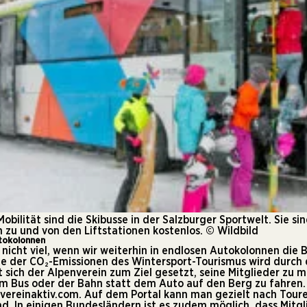
Mobilität sind die Skibusse in der Salzburger Sportwelt. Sie si
zu und von den Liftstationen kostenlos. © Wildbild
utokolonnen
 nicht viel, wenn wir weiterhin in endlosen Autokolonnen die 
te der CO₂-Emissionen des Wintersport-Tourismus wird durch 
 sich der Alpenverein zum Ziel gesetzt, seine Mitglieder zu 
m Bus oder der Bahn statt dem Auto auf den Berg zu fahren. E
vereinaktiv.com
. Auf dem Portal kann man gezielt nach Toure
nd. In einigen Bundesländern ist es zudem möglich, dass Mitg