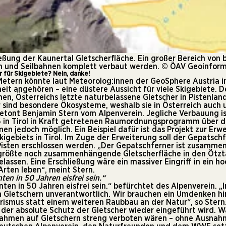
ießung der Kaunertal Gletscherfläche. Ein großer Bereich von 
en und Seilbahnen komplett verbaut werden. © ÖAV Geoinfor
 für Skigebiete? Nein, danke!
 Metern könnte laut Meteorolog:innen der GeoSphere Austria
it angehören – eine düstere Aussicht für viele Skigebiete. D
nen, Österreichs letzte naturbelassene Gletscher in Pistenlan
 sind besondere Ökosysteme, weshalb sie in Österreich auch
etont Benjamin Stern vom Alpenverein. Jegliche Verbauung is
6 in Tirol in Kraft getretenen Raumordnungsprogramm über d
en jedoch möglich. Ein Beispiel dafür ist das Projekt zur Erw
kigebiets in Tirol. Im Zuge der Erweiterung soll der Gepatsch
Pisten erschlossen werden. „Der Gepatschferner ist zusamme
rößte noch zusammenhängende Gletscherfläche in den Ötztale
lassen. Eine Erschließung wäre ein massiver Eingriff in ein h
rten leben“, meint Stern.
nten
in 50 Jahren eisfrei sein.“
ten in 50 Jahren eisfrei sein.“ befürchtet des Alpenverein. „I
on Gletschern unverantwortlich. Wir brauchen ein Umdenken h
rismus statt einem weiteren Raubbau an der Natur“, so Stern.
 der absolute Schutz der Gletscher wieder eingeführt wird. 
ahmen auf Gletschern streng verboten wären – ohne Ausnah