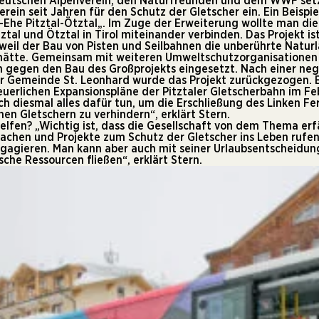
utschen Alpenverein, den Naturfreunden und dem WWF setzt
rein seit Jahren für den Schutz der Gletscher ein. Ein Beispi
-Ehe Pitztal-Ötztal
„. Im Zuge der Erweiterung wollte man die
ztal und Ötztal in Tirol miteinander verbinden. Das Projekt i
eil der Bau von Pisten und Seilbahnen die unberührte Natur
 hätte. Gemeinsam mit weiteren Umweltschutzorganisationen 
h gegen den Bau des Großprojekts eingesetzt. Nach einer neg
 Gemeinde St. Leonhard wurde das Projekt zurückgezogen. Ei
euerlichen Expansionspläne der Pitztaler Gletscherbahn im F
h diesmal alles dafür tun, um die Erschließung des Linken Fe
en Gletschern zu verhindern“, erklärt Stern.
elfen? „Wichtig ist, dass die Gesellschaft von dem Thema erf
machen und Projekte zum Schutz der Gletscher ins Leben rufen 
gagieren. Man kann aber auch mit seiner Urlaubsentscheidung
che Ressourcen fließen“, erklärt Stern.