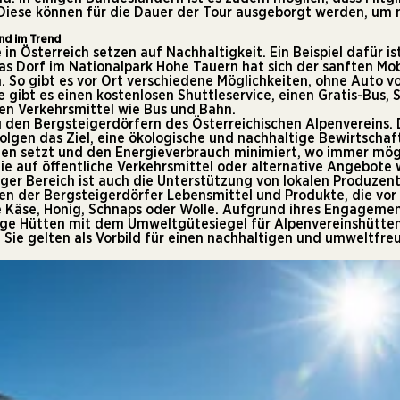
 Diese können für die Dauer der Tour ausgeborgt werden, um m
ind im Trend
n Österreich setzen auf Nachhaltigkeit. Ein Beispiel dafür i
Das Dorf im Nationalpark Hohe Tauern hat sich der sanften Mo
. So gibt es vor Ort verschiedene Möglichkeiten, ohne Auto v
 gibt es einen kostenlosen Shuttleservice, einen Gratis-Bus, 
hen Verkehrsmittel wie Bus und Bahn.
u den Bergsteigerdörfern des Österreichischen Alpenvereins. 
olgen das Ziel, eine ökologische und nachhaltige Bewirtschaf
en setzt und den Energieverbrauch minimiert, wo immer mögl
die auf öffentliche Verkehrsmittel oder alternative Angebote 
tiger Bereich ist auch die Unterstützung von lokalen Produzen
en der Bergsteigerdörfer Lebensmittel und Produkte, die vo
 Käse, Honig, Schnaps oder Wolle. Aufgrund ihres Engagemen
ige Hütten mit dem Umweltgütesiegel für Alpenvereinshütten
Sie gelten als Vorbild für einen nachhaltigen und umweltfre