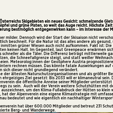
t Österreichs Skigebieten ein neues Gesicht: schmelzende Glet
ipfel und grüne Pisten, so weit das Auge reicht. Höchste Zeit
erung bestmöglich entgegenwirken kann – im Interesse der 
r milder. Dennoch wird der Start der Skisaison nicht versch
lich beschneit. Für die Natur ist das alles andere als gesund,
l inmitten grüner Wiesen auch nicht aufkommen. Fakt ist: Die
ten keinen Halt. Im Gegenteil, laut Greenpeace erwärmen sic
 schneller als die Täler. Die Differenz beträgt mittlerweile g
lzen, die Schneefallgrenze steigt, und statt weißer Weihnacht
hneien. Meteorolog:innen der
GeoSphere Austria
prognostiziere
Wintern rechnen müssen. Das könnte fatale Auswirkungen auf 
n sich dieser nicht grundlegend verändert.
ine der ältesten Naturschutzorganisationen und als größter 
in ehrgeiziges Ziel gesetzt: Bis 2033 will er klimaneutral sein
verein die öffentliche Anreise seiner Mitglieder unterstützt
egs zu sein. Auch will der Verein weitere Schutzhütten mit
 auszeichnen, um den Klima-Fußabdruck der Hütten so klein w
en, hat der Alpenverein eine eigene Klimastrategie mit umf
nau bedeutet und wie eigentlich ein nachhaltiger Winterspor
penverein hat über 600.000 Mitglieder und betreut 231 Schu
kierte Berg- und Wanderwege.