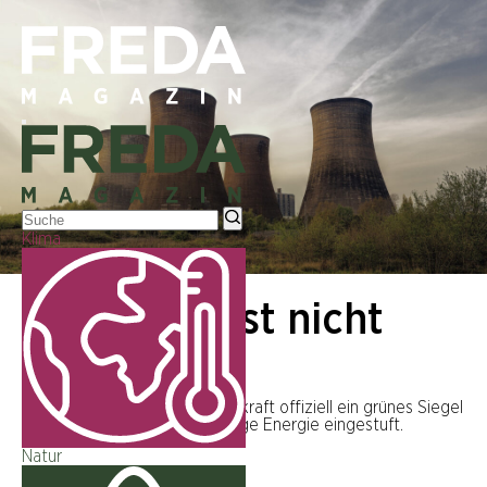
Klima
WISSENSCHAFT
Atomkraft ist nicht
grün
Die EU-Kommission hat Atomkraft offiziell ein grünes Siegel
verliehen und sie als nachhaltige Energie eingestuft.
WEITERLESEN
Natur