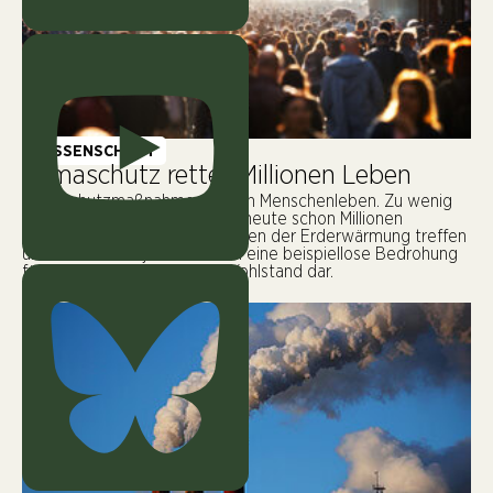
WISSENSCHAFT
Klimaschutz rettet Millionen Leben
Klimaschutzmaßnahmen retten Menschenleben. Zu wenig
Klimaschutz hingegen kostet heute schon Millionen
Menschen das Leben. Die Folgen der Erderwärmung treffen
uns härter denn je und stellen eine beispiellose Bedrohung
für Gesundheit, Leben und Wohlstand dar.