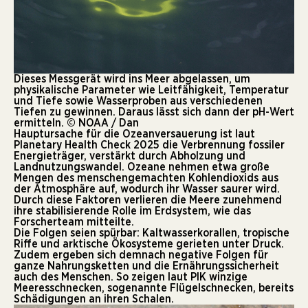
Dieses Messgerät wird ins Meer abgelassen, um
physikalische Parameter wie Leitfähigkeit, Temperatur
und Tiefe sowie Wasserproben aus verschiedenen
Tiefen zu gewinnen. Daraus lässt sich dann der pH-Wert
ermitteln. © NOAA / Dan
Hauptursache für die Ozeanversauerung ist laut
Planetary Health Check 2025 die Verbrennung fossiler
Energieträger, verstärkt durch Abholzung und
Landnutzungswandel. Ozeane nehmen etwa große
Mengen des menschengemachten Kohlendioxids aus
der Atmosphäre auf, wodurch ihr Wasser saurer wird.
Durch diese Faktoren verlieren die Meere zunehmend
ihre stabilisierende Rolle im Erdsystem, wie das
Forscherteam mitteilte.
Die Folgen seien spürbar: Kaltwasserkorallen, tropische
Riffe und arktische Ökosysteme gerieten unter Druck.
Zudem ergeben sich demnach negative Folgen für
ganze Nahrungsketten und die Ernährungssicherheit
auch des Menschen. So zeigen laut PIK winzige
Meeresschnecken, sogenannte Flügelschnecken, bereits
Schädigungen an ihren Schalen.