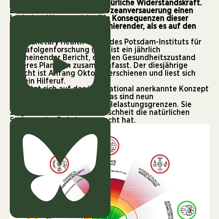
Unsere Erde verliert ihre natürliche Widerstandskraft.
Erstmals hat nun auch die Ozeanversauerung einen
kritischen Wert erreicht. Die Konsequenzen dieser
Versauerung sind noch alarmierender, als es auf den
ersten Blick scheint.
Der Planetary Health Check des Potsdam-Instituts für
Klimafolgenforschung (PIK) ist ein jährlich
erscheinender Bericht, der den Gesundheitszustand
unseres Planeten zusammenfasst. Der
diesjährige
Bericht
ist Anfang Oktober erschienen und liest sich
wie ein Hilferuf.
Er stützt sich auf das international anerkannte Konzept
der Planetary Boundaries. Das sind neun
wissenschaftlich definierte Belastungsgrenzen. Sie
zeigen an, wie weit die Menschheit die natürlichen
Systeme der Erde beansprucht hat.