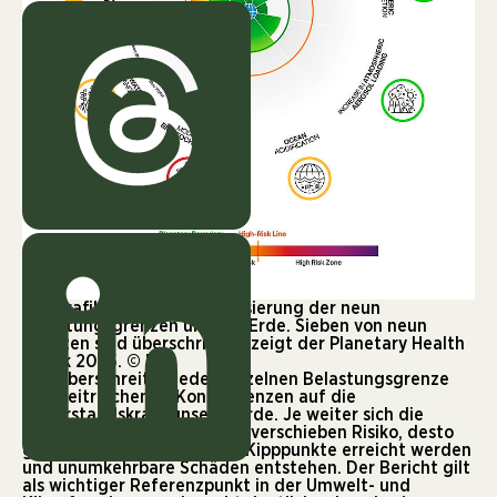
Die Grafik zeigt eine Visualisierung der neun
Belastungsgrenzen unserer Erde. Sieben von neun
Grenzen sind überschritten, zeigt der Planetary Health
Check 2025. © PIK
Das Überschreiten jeder einzelnen Belastungsgrenze
hat weitreichende Konsequenzen auf die
Widerstandskraft unserer Erde. Je weiter sich die
Werte in die Hochrisikozone verschieben Risiko, desto
größer ist die Chance, dass Kipppunkte erreicht werden
und unumkehrbare Schäden entstehen. Der Bericht gilt
als wichtiger Referenzpunkt in der Umwelt- und