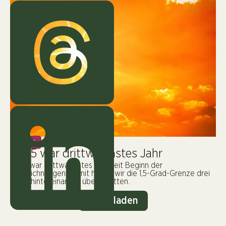
KLIMA
2025 war drittwärmstes Jahr
2025 war drittwärmstes Jahr seit Beginn der
Aufzeichnungen. Damit haben wir die 1,5-Grad-Grenze drei
Jahre hintereinander überschritten.
Mehr laden