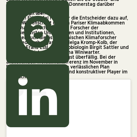
Regierungschefs an diesem Donnerstag darüber
diskutieren.
Klimaziel längst überfällig
„Vor dem EU-Gipfel rufen wir die Entscheider dazu auf,
an der Wissenschaft und am Pariser Klimaabkommen
festzuhalten“, schreiben die Forscher der
verschiedensten Universitäten und Institutionen,
darunter auch die österreichischen Klimaforscher
Gottfried Kirchengast und Helga Kromp-Kolb, der
Ökologe Franz Essl, die Mikrobiologin Birgit Sattler und
die Umwelthistorikerin Verena Winiwarter.
Das Klimaziel der EU sei längst überfällig. Bei der
anstehenden Weltklimakonferenz im November in
Brasilien müsse die EU einen verlässlichen Plan
mitbringen und als starker und konstruktiver Player im
Klimaschutz auftreten.