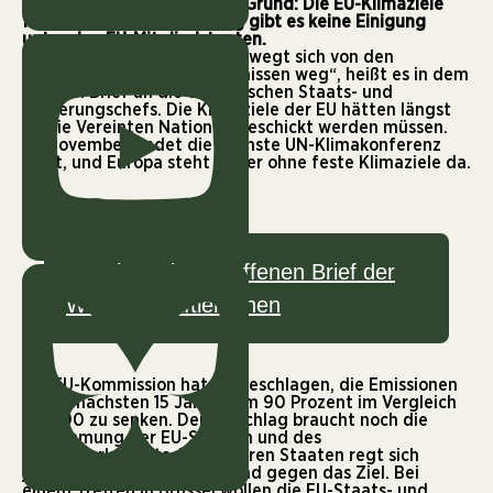
Regierungen gewandt. Der Grund: Die EU-Klimaziele
für 2035 und 2040. Bislang gibt es keine Einigung
unter den EU-Mitgliedstaaten.
„Die politische Diskussion bewegt sich von den
wissenschaftlichen Erkenntnissen weg“, heißt es in dem
offenen Brief an die europäischen Staats- und
Regierungschefs. Die Klimaziele der EU hätten längst
an die Vereinten Nationen geschickt werden müssen.
Im November findet die nächste UN-Klimakonferenz
statt, und Europa steht bisher ohne feste Klimaziele da.
i
Zum kompletten offenen Brief der
Wissenschaftler:innen
Die EU-Kommission hat vorgeschlagen, die Emissionen
in den nächsten 15 Jahren um 90 Prozent im Vergleich
zu 1990 zu senken. Der Vorschlag braucht noch die
Zustimmung der EU-Staaten und des
Europaparlaments. In mehreren Staaten regt sich
jedoch deutlicher Widerstand gegen das Ziel. Bei
einem Treffen in Brüssel wollen die EU-Staats- und