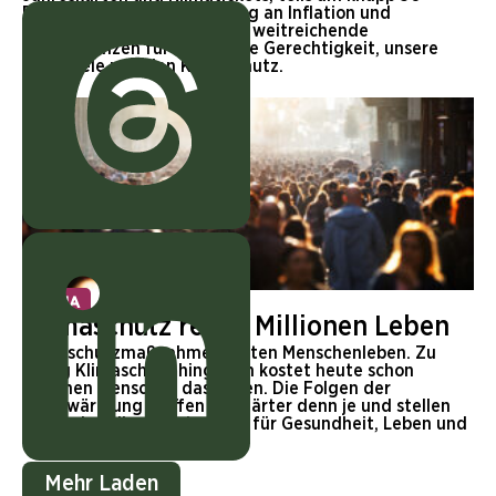
Prozent. Was eine Anpassung an Inflation und
Betriebskosten sein soll, hat weitreichende
Konsequenzen für die soziale Gerechtigkeit, unsere
Klimaziele und den Klimaschutz.
KLIMA
Klimaschutz rettet Millionen Leben
Klimaschutzmaßnahmen retten Menschenleben. Zu
wenig Klimaschutz hingegen kostet heute schon
Millionen Menschen das Leben. Die Folgen der
Erderwärmung treffen uns härter denn je und stellen
eine beispiellose Bedrohung für Gesundheit, Leben und
Wohlstand dar.
Mehr Laden