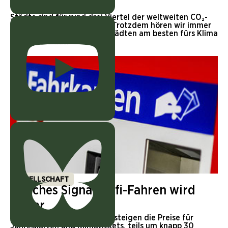
fürs Klima?
Städte sind für rund drei Viertel der weltweiten CO₂-
Emissionen verantwortlich. Trotzdem hören wir immer
wieder, dass das Leben in Städten am besten fürs Klima
ist. Stimmt das?
GESELLSCHAFT
Falsches Signal: Öffi-Fahren wird
teurer
In fast allen Bundesländern steigen die Preise für
Jahreskarten und Klimatickets, teils um knapp 30