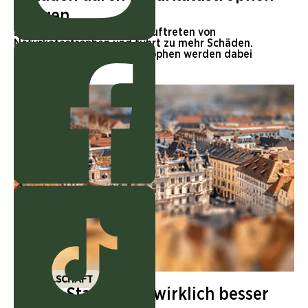
steigen
Die Klimakrise erhöht das Auftreten von
Naturkatastrophen und führt zu mehr Schäden.
Kleinere und lokale Katastrophen werden dabei
häufiger.
GESELLSCHAFT
Ist das Stadtleben wirklich besser