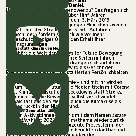
bekommen, erklärt uns Protest- und
Bewegungsforscherin Antje Daniel.
Hört uns überhaupt noch irgendwer zu? Das fragen sich
manche Aktivist:innen nach über fünf Jahren
weltweiter Klimastreiks. Seit dem 3. März 2019
demonstrieren Millionen von jungen Menschen zweimal
pro Jahr auf den Straßen ihrer Stadt. Auf ihren
Pappschildern fordern sie nach wie vor mehr
Klimaschutz, weniger Öl und den Erhalt ihrer
Lebensgrundlagen.
Corona statt Klima in den Medien
2019 hört die Welt der
Fridays for Future
-Bewegung
noch zu. Zeitungen füllen ganze Seiten mit ihren
Forderungen, Fernsehteams drängen sich auf ihren
Demos und Greta Thunberg wird als Gesicht der
Bewegung zu einer der meistzitierten Persönlichkeiten
der Welt.
Und dann kommt die Pandemie – und mit ihr wird es
still um Fridays for Future. Die Medien titeln mit Corona
statt Klima und diskutieren Lockdowns statt Streiks.
Aber nicht nur die Bewegung selbst verschwindet
damals fast aus den Medien, auch die Klimakrise als
Ganzes rückt in den Hintergrund.
Die letzte Generation taucht auf
Erst ein Aktivist:innen-Bündnis mit dem Namen
Letzte
Generation
hievt 2022 das Klimathema wieder zurück
auf die Titelseiten. Ihre bevorzugte Protestform: der
zivile Ungehorsam
. Die Medien berichten dankbar und
bald diskutiert das ganze Land über die