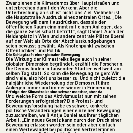
Zwar ziehen die Klimademos über Hauptstraßen und
unterbrechen damit den Verkehr. Aber die
Unterbrechung an sich ist nicht das Ziel. Vielmehr ist
die Hauptstraße Ausdruck eines zentralen Ortes. „Die
Bewegung will damit ausdrücken, dass sie den
öffentlichen Raum einnimmt mit einem Anliegen, das
die ganze Gesellschaft betrifft“, sagt Daniel. Auch der
Heldenplatz in Wien und andere zentrale Plätze überall
auf der Welt als Orte der Abschlusskundgebungen
seien bewusst gewählt. Als Knotenpunkt zwischen
Öffentlichkeit und Politik.
Die Schlagkraft einer globalen Bewegung
Die Wirkung der Klimastreiks liege auch in seiner
globalen Dimension begründet, erzählt die Forscherin.
Die Demos finden in tausenden Städten weltweit am
selben Tag statt. So kann die Bewegung zeigen: Wir
sind viele, also hört uns besser zu. Und nicht zuletzt die
halbjährliche Wiederholung der Demos ruft ihre
Anliegen immer und immer wieder in Erinnerung.
Erfolge der Klimastreiks sind schwer messbar, aber da
Und welche Form des Aktivismus ist nun mit seinen
Forderungen erfolgreicher? Die Protest- und
Bewegungsforschung habe es schwer, konkrete
politische Veränderungen einer einzelnen Bewegung
zuzuschreiben, weiß Antje Daniel aus ihrer täglichen
Arbeit. „Ein neues Gesetz kann durch den Druck einer
Bewegung erlassen worden sein oder aber einfach
einen Wertewandel bei politischen Vertreter:innen