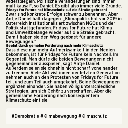
widerspiegeln. Politische Veränderungen sind immer
multikausal“, so Daniel. Es gibt also immer viele Gründe.
Fridays for Future hat Klimaschutz auf die Straße gebracht
Zwar sind konkrete Erfolge schwer zu benennen. Aber
Antje Daniel hält dagegen: „Klimapolitik hat vor 2019 in
Österreich institutionalisiert zwischen NGOs und der
Politik stattgefunden. Fridays for Future hat Klima-
und Umweltbelange wieder auf die Straße gebracht.
Damit haben sie den Weg geebnet für andere
Bewegungen.“
Geeint durch gemeine Forderung nach mehr Klimaschutz
Dass diese nun mehr Aufmerksamkeit in den Medien
bekommen, ist für Fridays for Future kein Nachteil. Im
Gegenteil. Man dürfe die beiden Bewegungen nicht
gegeneinander ausspielen, sagt Antje Daniel.
Außerdem seien sie ohnehin nicht scharf voneinander
zu trennen. Viele Aktivist:innen der letzten Generation
nehmen auch an den Protesten von Fridays for Future
teil, und zum Teil auch umgekehrt. Beide Bewegungen
ergänzen einander. Sie haben völlig unterschiedliche
Strategien, um sich Gehör zu verschaffen. Aber die
gemeinsame Forderung nach konsequentem
Klimaschutz eint sie.
#Demokratie
#Klimabewegung
#Klimaschutz