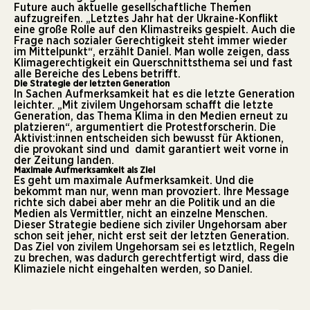
Future auch aktuelle gesellschaftliche Themen
aufzugreifen. „Letztes Jahr hat der Ukraine-Konflikt
eine große Rolle auf den Klimastreiks gespielt. Auch die
Frage nach sozialer Gerechtigkeit steht immer wieder
im Mittelpunkt“, erzählt Daniel. Man wolle zeigen, dass
Klimagerechtigkeit ein Querschnittsthema sei und fast
alle Bereiche des Lebens betrifft.
Die Strategie der letzten Generation
In Sachen Aufmerksamkeit hat es die letzte Generation
leichter. „Mit zivilem Ungehorsam schafft die letzte
Generation, das Thema Klima in den Medien erneut zu
platzieren“, argumentiert die Protestforscherin. Die
Aktivist:innen entscheiden sich bewusst für Aktionen,
die provokant sind und damit garantiert weit vorne in
der Zeitung landen.
Maximale Aufmerksamkeit als Ziel
Es geht um maximale Aufmerksamkeit. Und die
bekommt man nur, wenn man provoziert. Ihre Message
richte sich dabei aber mehr an die Politik und an die
Medien als Vermittler, nicht an einzelne Menschen.
Dieser Strategie bediene sich ziviler Ungehorsam aber
schon seit jeher, nicht erst seit der letzten Generation.
Das Ziel von zivilem Ungehorsam sei es letztlich, Regeln
zu brechen, was dadurch gerechtfertigt wird, dass die
Klimaziele nicht eingehalten werden, so Daniel.