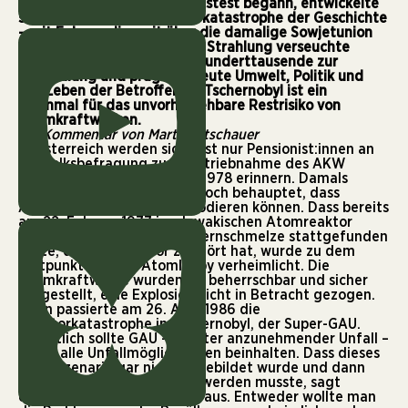
fehlgeschlagener Sicherheitstest begann, entwickelte
sich zur schwersten Nuklearkatastrophe der Geschichte
– mit Folgen, die weit über die damalige Sowjetunion
hinausreichten. Radioaktive Strahlung verseuchte
ganze Landstriche, zwang Hunderttausende zur
Umsiedlung und prägt bis heute Umwelt, Politik und
das Leben der Betroffenen. Tschernobyl ist ein
Mahnmal für das unvorhersehbare Restrisiko von
Atomkraftwerken.
Ein Kommentar von Martin Litschauer
In Österreich werden sich fast nur Pensionist:innen an
die Volksbefragung zur Inbetriebnahme des
AKW
Zwentendorf
im November 1978 erinnern. Damals
wurde in den Werbefilmen noch behauptet, dass
Atomkraftwerke nicht explodieren können. Dass bereits
am 22. Februar 1977 im slowakischen Atomreaktor
Bohunice A1 eine partielle Kernschmelze stattgefunden
hatte, die den Reaktor zerstört hat, wurde zu dem
Zeitpunkt von der Atomlobby verheimlicht. Die
Atomkraftwerke wurden als beherrschbar und sicher
dargestellt, eine Explosion nicht in Betracht gezogen.
Dann passierte am 26. April 1986 die
Reaktorkatastrophe in Tschernobyl, der Super-GAU.
Eigentlich sollte GAU – größter anzunehmender Unfall –
schon alle Unfallmöglichkeiten beinhalten. Dass dieses
Unfallszenario gar nicht abgebildet wurde und dann
zum Super-GAU gesteigert werden musste, sagt
einiges über die Atomlobby aus. Entweder wollte man