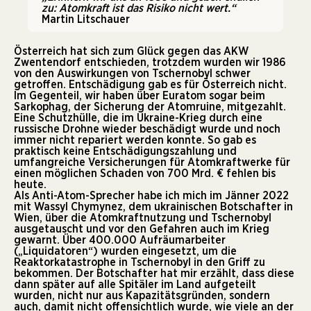
zu: Atomkraft ist das Risiko nicht wert.“
Martin Litschauer
Österreich hat sich zum Glück gegen das AKW
Zwentendorf entschieden, trotzdem wurden wir 1986
von den Auswirkungen von Tschernobyl schwer
getroffen. Entschädigung gab es für Österreich nicht.
Im Gegenteil, wir haben über Euratom sogar beim
Sarkophag, der Sicherung der Atomruine, mitgezahlt.
Eine Schutzhülle, die im Ukraine-Krieg durch eine
russische Drohne wieder beschädigt wurde und noch
immer nicht repariert werden konnte. So gab es
praktisch keine Entschädigungszahlung und
umfangreiche Versicherungen für Atomkraftwerke für
einen möglichen Schaden von 700 Mrd. € fehlen bis
heute.
Als Anti-Atom-Sprecher habe ich mich im Jänner 2022
mit Wassyl Chymynez, dem ukrainischen Botschafter in
Wien, über die Atomkraftnutzung und Tschernobyl
ausgetauscht und vor den Gefahren auch im Krieg
gewarnt. Über 400.000 Aufräumarbeiter
(„Liquidatoren“) wurden eingesetzt, um die
Reaktorkatastrophe in Tschernobyl in den Griff zu
bekommen. Der Botschafter hat mir erzählt, dass diese
dann später auf alle Spitäler im Land aufgeteilt
wurden, nicht nur aus Kapazitätsgründen, sondern
auch, damit nicht offensichtlich wurde, wie viele an der