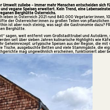
r Umwelt zuliebe – immer mehr Menschen entscheiden sich für
und vegane Speisen erweitert. Kein Trend, eine Lebenseinstel
 veganen Berghütte Österreichs.
ch
leben in Österreich 2021 rund 840.000 Vegetarier:innen, 1
Hälfte der Österreicher:innen zu großen Teilen von pflanzlich
hin ist aber noch steinig, was sagt die Gastronomie dazu? 
osen Berghütte.
ht“ sagen, weit entfernt vom Großstadttrubel und Autolärm,
werden seit über sieben Jahren kulinarische Highlights wie K
 Ihr Geheimrezept: urtypische Speisen aus der Region, die mit
volle Tische, ausgebuchte Betten und viele Stammgäste, die ei
chgerichte mag ungewöhnlich erscheinen, funktioniert aber b