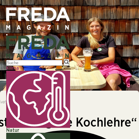
Klima
© Die Franz-Fischer-Hüttenwirtsleute Tom Burger & Evelyn
Matejka © Franz-Fischer-Hütte
Evelyn Matejka © Franz-Fischer-Hütte
GESELLSCHAFT
ist die vegane Kochlehre“
Natur