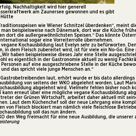
folg. Nachhaltigkeit wird hier generell
asserkraftwerk am Zaunersee gewonnen und es gibt
-Hütte
 Traditionsspeisen wie Wiener Schnitzel überdenken“, meint di
t man beispielsweise nach Dänemark, dort war die Küche frühe
ehen dort die außergewöhnlichsten Speisen.“ Das könnte Österr
nternational sogar eine Vorreiterrolle übernehmen.
vegane Kochausbildung laut Evelyn sehr zu befürworten. Denn
en, in dem Fleisch zubereitet wird, ist für viele ein No-Go. Ei
r haben beispielsweise dieses Jahr eine Stelle ausgeschriebe
l es eigentlich in der Gastronomie aktuell zu wenig Fachkräf
0 Personen auf eine ausgeschriebene Stelle in der Küche bewor
 und das spricht viele junge Menschen an.“
Gastrobetreibenden laut, erhört wurde er bis dato allerdings 
ausbildung von seitens der
WKO
abgelehnt worden. Laut Mari
Kochausbildung abgelehnt wird. Vielmehr fehlen bisher noch ko
3 kann erneut über eine mögliche vegane Kochausbildung ab
treter der
Grünen Wirtschaft
, arbeitet daher aktuell mit sei
n. Laut dem Küchenchef soll der neue Lehrgang eine komplet
n von Fleisch blockiert man nämlich viele fleischlose Betrieb
ochausbildung soll das nun ändern.
KO den Weg freimacht für eine neue Ausbildung, die unserer
eisterung