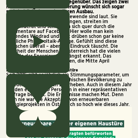
Energiegewinnung positiv gegenüber. Das zeigen zwei
neue Umfragen. Die Bevölkerung wünscht sich sogar
mehrheitlich einen schnelleren Ausbau.
Die Gegner:innen der Energiewende sind laut. Sie
wettern in Diskussionssendungen, streiten im
Gemeinderat und schimpfen sich quer durch die
Kommentare auf Facebook. Hier wolle man kein
störendes Windrad und dort drüben schon gar keine
hässliche Photovoltaik-Anlage. Gefühlt sind diese
Menschen überall – aber der Eindruck täuscht. Die
Mehrheit der Menschen in Österreich hat die vielen
Vorteile der Energiewende längst erkannt. Das
beweisen zwei neue Umfragen, die Mitte April
veröffentlicht wurden.
Erneuerbare vor der eigenen Haustüre
Seit 2015 gibt es jährlich ein
Stimmungsparameter,
um
die Meinungen der österreichischen Bevölkerung zu
erneuerbaren Energien zu erheben. Auch in diesem Jahr
wurden etwa 1.000 Personen in einer repräsentativen
Umfrage befragt. Die Ergebnisse machen Mut. Denn
noch nie war die Akzeptanz von erneuerbaren
Energieprojekten in Österreich so hoch wie dieses Jahr.