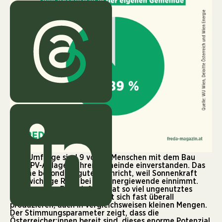
Laut Umfrage sind 9 von 10 Menschen mit dem Bau
einer PV-Anlage in ihrer Gemeinde einverstanden. Das
ist eine besonders gute Nachricht, weil Sonnenkraft
eine wichtige Rolle bei der Energiewende einnimmt.
Keine andere Energieform hat so viel ungenutztes
Potenzial. Sonnenstrom lässt sich fast überall
produzieren, auch in vergleichsweisen kleinen Mengen.
Der Stimmungsparameter zeigt, dass die
Österreicher:innen bereit sind, dieses enorme Potenzial