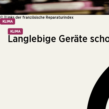
© |Links der französische Reparaturindex
KLIMA
KLIMA
Langlebige Geräte sch