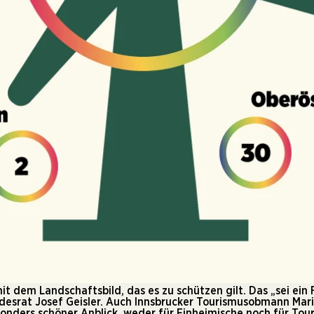
t dem Landschaftsbild, das es zu schützen gilt. Das „sei ein
andesrat Josef Geisler. Auch Innsbrucker Tourismusobmann Mari
onders schöner Anblick, weder für Einheimische noch für Tour