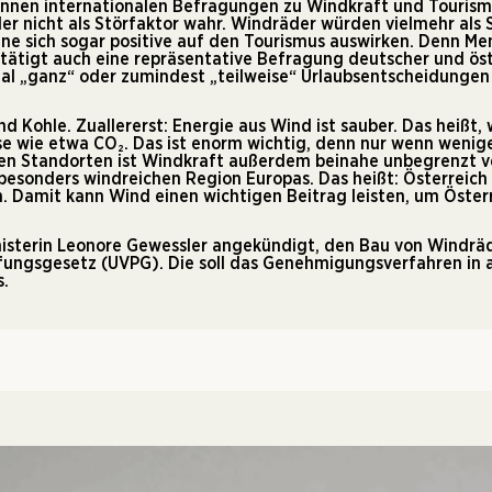
:innen internationalen Befragungen zu Windkraft und Tourismu
r nicht als Störfaktor wahr. Windräder würden vielmehr als S
nne sich sogar positive auf den Tourismus auswirken. Denn M
tätigt auch eine
repräsentative Befragung
deutscher und öste
mal „ganz“ oder zumindest „teilweise“ Urlaubsentscheidungen
nd Kohle. Zuallererst: Energie aus Wind ist sauber. Das heiß
e wie etwa CO₂. Das ist enorm wichtig, denn nur wenn wenige
gen Standorten ist Windkraft außerdem beinahe unbegrenzt v
er besonders windreichen Region Europas. Das heißt: Österrei
. Damit kann Wind einen wichtigen Beitrag leisten, um Öster
sterin Leonore Gewessler angekündigt, den Bau von Windräder
fungsgesetz (UVPG). Die soll das Genehmigungsverfahren in a
s.