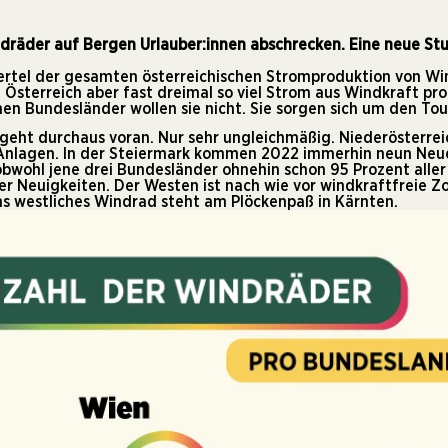
ndräder auf Bergen Urlauber:innen abschrecken. Eine neue Stu
iertel der gesamten österreichischen Stromproduktion von W
terreich aber fast dreimal so viel Strom aus Windkraft produ
en Bundesländer wollen sie nicht. Sie sorgen sich um den Tou
eht durchaus voran. Nur sehr ungleichmäßig. Niederösterreich
Anlagen. In der Steiermark kommen 2022 immerhin neun Neue
obwohl jene drei Bundesländer ohnehin schon 95 Prozent alle
 Neuigkeiten. Der Westen ist nach wie vor windkraftfreie Zon
chs westliches Windrad steht am Plöckenpaß in Kärnten.