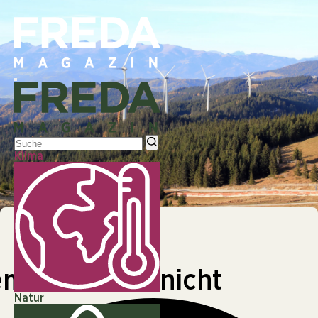
Klima
© © AdobeStock|Windkraft ist sichtbar
KLIMA
n Tourismus nicht
Natur