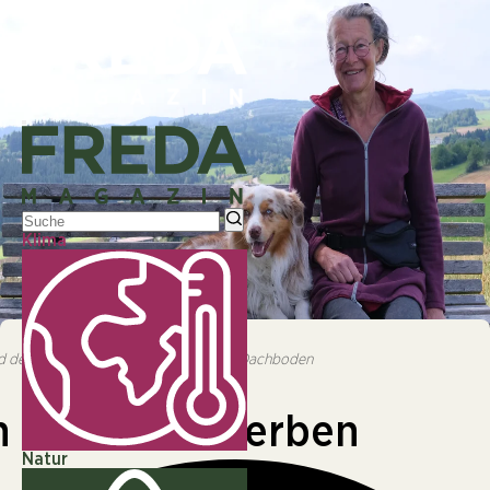
Klima
© ||||Karin Böhmer mit einer ihrer Mitarbeiter:innen und der
Journalistin Mira Dolleschka am Dachboden
und der Journalistin Mira Dolleschka am Dachboden
NATUR
 das Artensterben
Natur