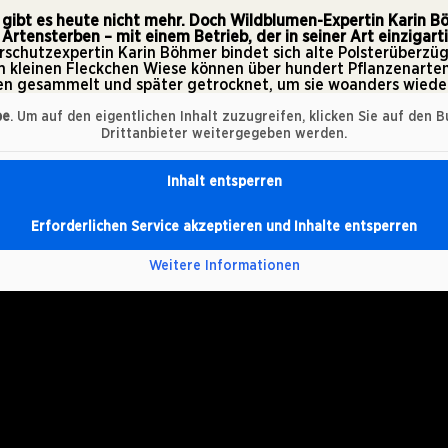
gibt es heute nicht mehr. Doch Wildblumen-Expertin Karin Bö
tensterben – mit einem Betrieb, der in seiner Art einzigartig
urschutzexpertin Karin Böhmer bindet sich alte Polsterüberzü
m kleinen Fleckchen Wiese können über hundert Pflanzenarten
n gesammelt und später getrocknet, um sie woanders wieder
be
. Um auf den eigentlichen Inhalt zuzugreifen, klicken Sie auf den 
Drittanbieter weitergegeben werden.
Inhalt entsperren
Erforderlichen Service akzeptieren und Inhalte entsperren
Weitere Informationen