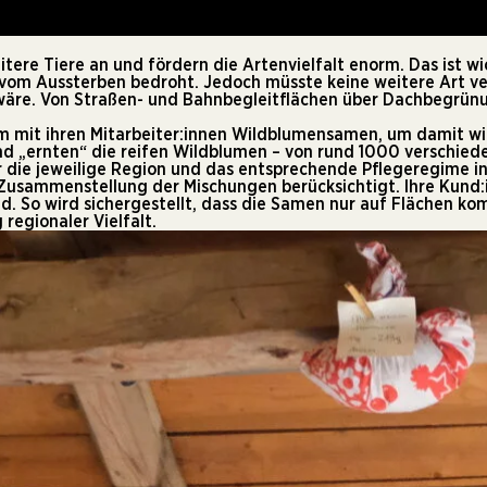
tere Tiere an und fördern die Artenvielfalt enorm. Das ist wi
 vom Aussterben bedroht. Jedoch müsste keine weitere Art ver
lt wäre. Von Straßen- und Bahnbegleitflächen über Dachbegrün
 mit ihren Mitarbeiter:innen Wildblumensamen, um damit w
und „ernten“ die reifen Wildblumen – von rund 1000 verschie
ür die jeweilige Region und das entsprechende Pflegeregime 
sammenstellung der Mischungen berücksichtigt. Ihre Kund:
nd. So wird sichergestellt, dass die Samen nur auf Flächen k
regionaler Vielfalt.