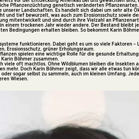
bereits vor der Entdeckung Amerikas bei uns gewachsen sind, 
iche Pflanzenzüchtung genetisch veränderten Pflanzenarten.
 unserer Landschaften. Es handelt sich dabei um sehr alte Ök
cht und tief bewurzelt, was auch zum Erosionsschutz sowie d
ung mitentwickelt und sind durch ihre Vielzahl an Pflanzena
in einem trockenen Jahr wieder andere. Der Bestand bleibt je
chten Bedingungen erhalten bleiben. So bekommt Karin Böhmer
kosysteme funktionieren. Dabei geht es um so viele Faktoren 
en, Erosionsschutz, grüner Erholungsraum.
flanzen spielen eine wichtige Rolle für die gesunde Erhaltun
st Karin Böhmer zusammen.
n sich viele oft machtlos. Ohne Wildblumen bleiben die Insek
n mehr. Doch Karin Böhmer zeigt, dass wir alle etwas tun kön
 oder sogar selbst zu sammeln, auch im kleinen Umfang. Jed
seren Wiesen.