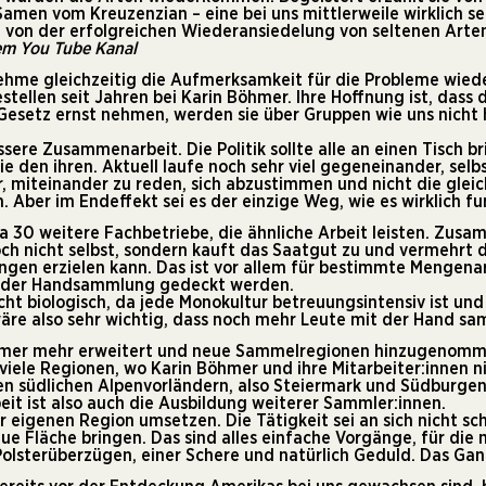
men vom Kreuzenzian – eine bei uns mittlerweile wirklich se
e von der erfolgreichen Wiederansiedelung von seltenen Arte
em You Tube Kanal
nehme gleichzeitig die Aufmerksamkeit für die Probleme wie
estellen seit Jahren bei Karin Böhmer. Ihre Hoffnung ist, das
Gesetz ernst nehmen, werden sie über Gruppen wie uns nicht
essere Zusammenarbeit. Die Politik sollte alle an einen Tisch 
 den ihren. Aktuell laufe noch sehr viel gegeneinander, selbs
r, miteinander zu reden, sich abzustimmen und nicht die glei
Aber im Endeffekt sei es der einzige Weg, wie es wirklich fu
rca 30 weitere Fachbetriebe, die ähnliche Arbeit leisten. Zu
ch nicht selbst, sondern kauft das Saatgut zu und vermehrt d
ngen erzielen kann. Das ist vor allem für bestimmte Mengenar
t der Handsammlung gedeckt werden.
icht biologisch, da jede Monokultur betreuungsintensiv ist 
 wäre also sehr wichtig, dass noch mehr Leute mit der Hand s
immer mehr erweitert und neue Sammelregionen hinzugenomme
iele Regionen, wo Karin Böhmer und ihre Mitarbeiter:innen ni
den südlichen Alpenvorländern, also Steiermark und Südburgen
beit ist also auch die Ausbildung weiterer Sammler:innen.
r eigenen Region umsetzen. Die Tätigkeit sei an sich nicht sc
e Fläche bringen. Das sind alles einfache Vorgänge, für die
Polsterüberzügen, einer Schere und natürlich Geduld. Das Ganz