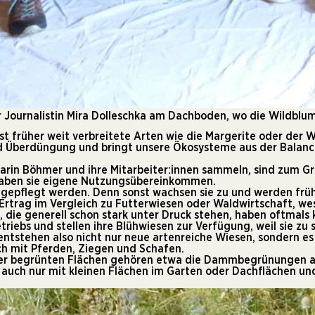
er Journalistin Mira Dolleschka am Dachboden, wo die Wildblu
st früher
weit verbreitete Arten
wie die Margerite oder der W
d Überdüngung und bringt unsere Ökosysteme aus der Balance.
Karin Böhmer und ihre Mitarbeiter:innen sammeln, sind zum Gro
haben sie eigene Nutzungsübereinkommen.
 gepflegt werden. Denn sonst wachsen sie zu und werden früh
trag im Vergleich zu Futterwiesen oder Waldwirtschaft, wes
ie generell schon stark unter Druck stehen, haben oftmals kei
riebs und stellen ihre Blühwiesen zur Verfügung, weil sie zu 
ntstehen also nicht nur neue artenreiche Wiesen, sondern es
ch mit Pferden, Ziegen und Schafen.
hmer begrünten Flächen gehören etwa die Dammbegrünungen a
e auch nur mit kleinen Flächen im Garten oder Dachflächen un