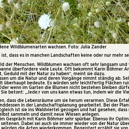
dene Wildblumenarten wachsen. Foto: Julia Zander
t ist, dass es in manchen Landschaften keine oder nur mehr 
duld der Menschen. Wildblumen wachsen oft sehr langsam und 
panne überfordere viele Leute. Oft bekommt Karin Böhmer An
t, Geduld mit der Natur zu haben“, meint sie dazu.
 Wissen um die Natur und deren Vorgänge nimmt ständig ab. S
alt überhaupt bedeute. Es würden sehr leichtfertig Flächen r
 Oder wenn im Garten die Blumen nicht bestehen bleiben dürfe
e betont: „Jede:r von uns kann etwas tun, indem wir die Vie
n, dass die Lebensräume um sie herum verarmen. Diese Erfahr
enddessen in der Landschaftsplanung gearbeitet. Bei der Pla
gleich ist sie ins Waldviertel gezogen und hat gesehen, das
selbst sammeln und damit neue Wiesen anlegen.
 im Gespräch mit Karin Böhmer sehr spürbar. Ebenso ihr Optimi
 seltenen. Dabei sei auch sie immer wieder von der Natur üb
, würden die Arten wiederkommen. Begeistert erzählt sie von 