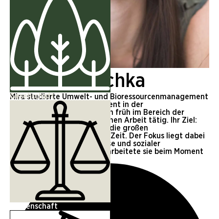
Mira Dolleschka
Gesellschaft
Mira studierte Umwelt- und Bioressourcenmanagement
und war durch ihr Engagement in der
Klimaschutzbewegung schon früh im Bereich der
Öffentlichkeits- und politischen Arbeit tätig. Ihr Ziel:
Verständnis zu schaffen für die großen
Herausforderungen unserer Zeit. Der Fokus liegt dabei
auf Umweltschutz, Klimakrise und sozialer
(Un)Gerechtigkeit. Zuletzt arbeitete sie beim Moment
Magazin.
Wissenschaft