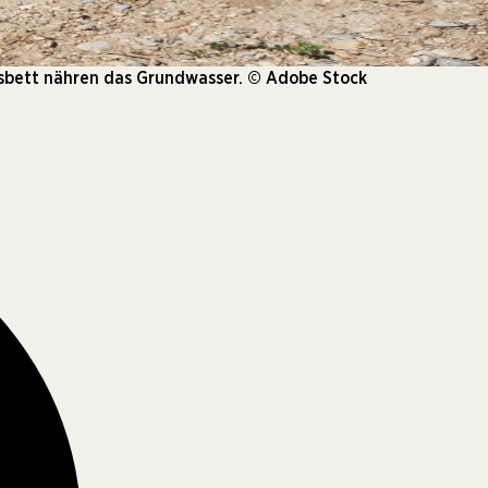
ussbett nähren das Grundwasser. © Adobe Stock