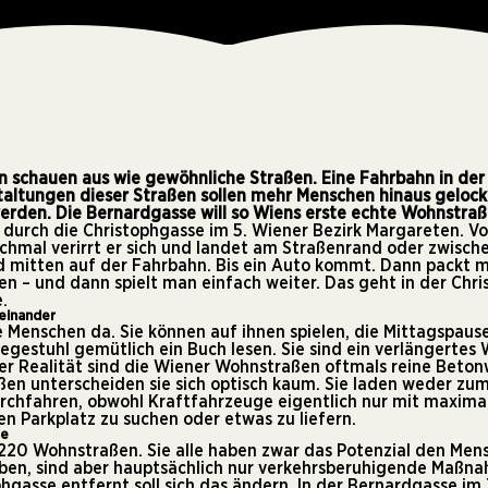
 schauen aus wie gewöhnliche Straßen. Eine Fahrbahn in der
altungen dieser Straßen sollen mehr Menschen hinaus gelockt
erden. Die Bernardgasse will so Wiens erste echte Wohnstra
gt durch die Christophgasse im 5. Wiener Bezirk Margareten. 
hmal verirrt er sich und landet am Straßenrand oder zwisch
rd mitten auf der Fahrbahn. Bis ein Auto kommt. Dann packt 
en – und dann spielt man einfach weiter. Das geht in der Chris
.
seinander
 Menschen da. Sie können auf ihnen spielen, die Mittagspause
iegestuhl gemütlich ein Buch lesen. Sie sind ein verlängert
der Realität sind die Wiener Wohnstraßen oftmals reine Beto
ßen unterscheiden sie sich optisch kaum. Sie laden weder zu
urchfahren, obwohl Kraftfahrzeuge eigentlich nur mit maxima
n Parkplatz zu suchen oder etwas zu liefern.
ße
 220 Wohnstraßen
. Sie alle haben zwar das Potenzial den Me
ben, sind aber hauptsächlich nur verkehrsberuhigende Maßna
gasse entfernt soll sich das ändern. In der Bernardgasse im