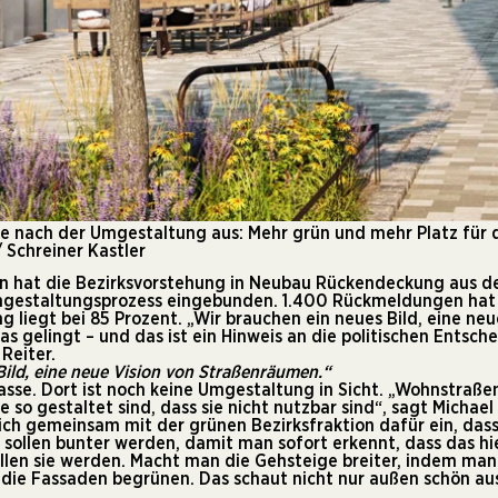
se nach der Umgestaltung aus: Mehr grün und mehr Platz für
 Schreiner Kastler
n hat die Bezirksvorstehung in Neubau Rückendeckung aus de
mgestaltungsprozess eingebunden. 1.400 Rückmeldungen hat 
liegt bei 85 Prozent. „Wir brauchen ein neues Bild, eine neu
 gelingt – und das ist ein Hinweis an die politischen Entsch
 Reiter.
Bild, eine neue Vision von Straßenräumen.“
asse. Dort ist noch keine Umgestaltung in Sicht. „Wohnstraß
ie so gestaltet sind, dass sie nicht nutzbar sind“, sagt Michae
sich gemeinsam mit der grünen Bezirksfraktion dafür ein, da
 sollen bunter werden, damit man sofort erkennt, dass das hi
ollen sie werden. Macht man die Gehsteige breiter, indem man
 die Fassaden begrünen. Das schaut nicht nur außen schön aus