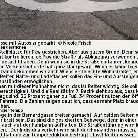
asse mit Autos zugeparkt. © Nicole Frisch
den gestrichen
Stellplätze für Pkw gestrichen. Aber aus gutem Grund: Denn 
icht kontrollieren, ob Pkw die Straße als Abkürzung verwende
z gesucht haben. Denn wenn sie in die Straße einfahren, könne
„Die Verkehrsbehörde hat ganz klar gesagt: Wenn es keine fixen
r. Dann bekommen wir auch Wiens erste echte Wohnstraße“, e
Reiter. Halte- und Ladeflächen sollen das Ein- und Aussteige
enständen ermöglichen.
man mit dieser Maßnahme nicht, das ist Reiter wichtig. Sie so
echtigkeit. Und die Realität im 7. Bezirk sieht so aus, dass l
gs sind. 36 Prozent gehen zu Fuß, 34 Prozent nutzen den öff
Fahrrad. Die Zahlen zeigen deutlich, dass es mehr Platz bra
ehen.
niger Tempo
e in der Bernardgasse breiter gemacht. Auf beiden Seiten 
 breit sein. Das sind die gesicherten Gehwege, denn in einer
n auch auf der Fahrbahn aufhalten. Die Straßenführung wird
zen. „Der Individualverkehr wird sich durchmäandern müssen. 
t hat und zur Temporeduktion beiträgt“, lässt Reiter wissen.