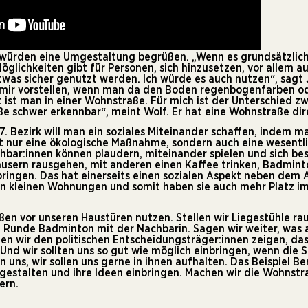
 würden eine Umgestaltung begrüßen. „Wenn es grundsätzlich
öglichkeiten gibt für Personen, sich hinzusetzen, vor allem a
was sicher genutzt werden. Ich würde es auch nutzen“, sagt J
 mir vorstellen, wenn man da den Boden regenbogenfarben od
 ist man in einer Wohnstraße. Für mich ist der Unterschied 
e schwer erkennbar“, meint Wolf. Er hat eine Wohnstraße dir
 7. Bezirk will man ein soziales Miteinander schaffen, indem
cht nur eine ökologische Maßnahme, sondern auch eine wesent
Nachbar:innen können plaudern, miteinander spielen und sich be
usern rausgehen, mit anderen einen Kaffee trinken, Badminto
bringen. Das hat einerseits einen sozialen Aspekt neben dem
in kleinen Wohnungen und somit haben sie auch mehr Platz im
ßen vor unseren Haustüren nutzen. Stellen wir Liegestühle ra
e Runde Badminton mit der Nachbarin. Sagen wir weiter, was 
nen wir den politischen Entscheidungsträger:innen zeigen, dass
Und wir sollten uns so gut wie möglich einbringen, wenn die
 uns, wir sollen uns gerne in ihnen aufhalten. Das Beispiel B
gestalten und ihre Ideen einbringen. Machen wir die Wohnstr
ern.