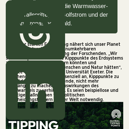
sind zum Beispiel die Warmwasser-
Korallenriffe, der Golfstrom und der
Amazonasregenwald.
Mit seiner starken Erwärmung nähert sich unser Planet
rasant katastrophalen und unumkehrbaren
Kipppunkten – so die Warnung der Forschenden. „Wir
steuern rapide auf mehrere Kipppunkte des Erdsystems
zu, die unsere Welt verändern könnten und
zerstörerische Folgen für Menschen und Natur hätten“,
betonte Tim Lenton von der Universität Exeter. Die
Forschenden sehen es als essenziell an, Kipppunkte zu
vermeiden, um schwerwiegende, nicht mehr
rückgängig zu machende Auswirkungen des
Klimawandels zu verhindern. Es seien beispiellose und
sofortige Maßnahmen von politischen
Entscheidungsträgern in aller Welt notwendig.