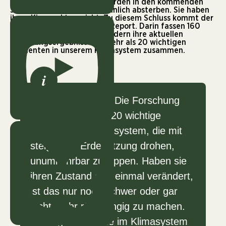
Viele dieser Korallenriffe werden in den kommenden
Jahrzehnten sehr wahrscheinlich absterben. Sie haben
ihren Kipppunkt erreicht. Zu diesem Schluss kommt der
neue
Global Tipping Points Report
. Darin fassen 160
Klimaforschende aus 23 Ländern ihre aktuellen
Forschungsergebnisse zu mehr als 20 wichtigen
Elementen in unserem Klimasystem zusammen.
i
Klima-Kipppunkte: Die Forschung
definiert mehr als 20 wichtige
Elemente im Klimasystem, die mit
steigender Erderhitzung drohen,
unumkehrbar zu kippen. Haben sie
ihren Zustand erst einmal verändert,
ist das nur noch schwer oder gar
nicht mehr rückgängig zu machen.
Wichtige Elemente im Klimasystem