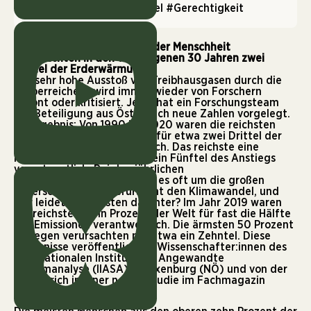
#Klimakrise
#Klimawandel
#Gerechtigkeit
Die reichsten zehn Prozent der Menschheit
verursachten in den vergangenen 30 Jahren zwei
Drittel der Erderwärmung.
Der sehr hohe Ausstoß von Treibhausgasen durch die
„Superreichen“ wird immer wieder von Forschern
betont oder kritisiert. Jetzt hat ein Forschungsteam
mit Beteiligung aus Österreich neue Zahlen vorgelegt.
Ihr Ergebnis: Von 1990 bis 2020 waren die reichsten
zehn Prozent der Menschen für etwa zwei Drittel der
Erderwärmung verantwortlich. Das reichste eine
Prozent allein war für rund ein Fünftel des Anstiegs
verantwortlich. Bei den jährlichen
Weltklimakonferenzen geht es oft um die großen
Unterschiede: Wer verursacht den Klimawandel, und
wer leidet am meisten darunter? Im Jahr 2019 waren
die reichsten zehn Prozent der Welt für fast die Hälfte
der Emissionen verantwortlich. Die ärmsten 50 Prozent
dagegen verursachten nur etwa ein Zehntel. Diese
Ergebnisse veröffentlichten Wissenschafter:innen des
Internationalen Instituts für Angewandte
Systemanalyse (IIASA) in Laxenburg (NÖ) und von der
ETH Zürich in einer neuen Studie im Fachmagazin
„Nature Climate Change“
.
Weitreichende Ungerechtigkeit