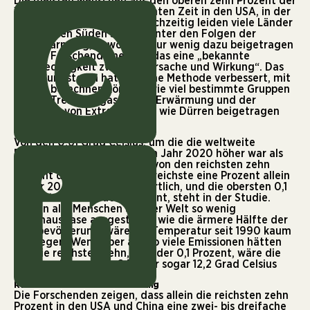
Die meisten Menschen aus den oberen zehn Prozent der
Welt lebten in der untersuchten Zeit in den USA, in der
EU, in Indien und China. Gleichzeitig leiden viele Länder
im globalen Süden stärker unter den Folgen der
Erderwärmung, obwohl sie nur wenig dazu beigetragen
haben. Forschende nennen das eine „bekannte
Ungerechtigkeit zwischen Ursache und Wirkung“. Das
Forschungsteam hat nun eine Methode verbessert, mit
der sie berechnen können, wie viel bestimmte Gruppen
zu den Treibhausgasen, der Erwärmung und der
Zunahme von Extremwetter wie Dürren beigetragen
haben.
Neue Zahlen
Von den 0,61 Grad Celsius, um die die weltweite
Durchschnittstemperatur im Jahr 2020 höher war als
1990, stammen 65 Prozent von den reichsten zehn
Prozent der Menschen. Das reichste eine Prozent allein
ist für 20 Prozent verantwortlich, und die obersten 0,1
Prozent für etwa acht Prozent, steht in der Studie.
Hätten alle Menschen auf der Welt so wenig
Treibhausgase ausgestoßen wie die ärmere Hälfte der
Weltbevölkerung, wäre die Temperatur seit 1990 kaum
gestiegen. Wenn aber alle so viele Emissionen hätten
wie die reichsten zehn, ein oder 0,1 Prozent, wäre die
Temperatur um 2,9, 6,7 oder sogar 12,2 Grad Celsius
gestiegen.
Reiche haben mehr Verantwortung
Die Forschenden zeigen, dass allein die reichsten zehn
Prozent in den USA und China eine zwei- bis dreifache