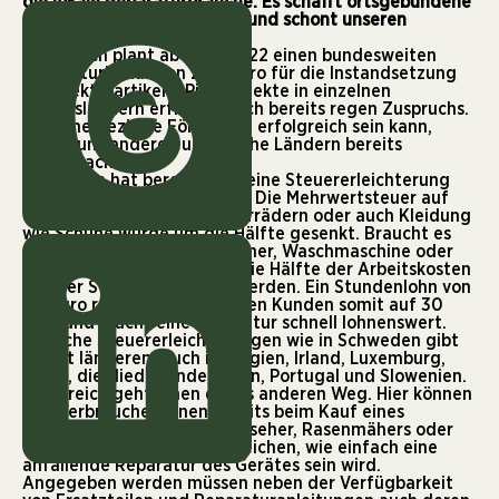
die lokale Reparaturbranche. Es schafft ortsgebundene
Arbeitsplätze im Handwerk und schont unseren
Geldbeutel.
Österreich plant ab April 2022 einen bundesweiten
Reparaturbonus von 200 Euro
für die Instandsetzung
von Elektroartikeln. Pilotprojekte in einzelnen
Bundesländern erfreuten sich bereits regen Zuspruchs.
Das eine gezielte Förderung erfolgreich sein kann,
haben uns andere europäische Ländern bereits
vorgemacht.
Schweden hat bereits 2017 eine Steuererleichterung
für Reparaturen eingeführt. Die Mehrwertsteuer auf
die Instandsetzung von Fahrrädern oder auch Kleidung
wie Schuhe wurde um die Hälfte gesenkt. Braucht es
einen Handwerker für Trockner, Waschmaschine oder
Kühlschrank zu Haus, kann die Hälfte der Arbeitskosten
von der Steuer abgesetzt werden. Ein Stundenlohn von
60 Euro reduziert sich für den Kunden somit auf 30
Euro und macht eine Reparatur schnell lohnenswert.
Ähnliche Steuererleichterungen wie in Schweden gibt
es seit längerem auch in Belgien, Irland, Luxemburg,
Malta, die Niederlande, Polen, Portugal und Slowenien.
Frankreich geht einen etwas anderen Weg. Hier können
sich Verbraucher*innen bereits beim Kauf eines
Laptops, Smartphones, Fernseher, Rasenmähers oder
einer Waschmaschine vergleichen, wie einfach eine
anfallende Reparatur des Gerätes sein wird.
Angegeben werden müssen neben der Verfügbarkeit