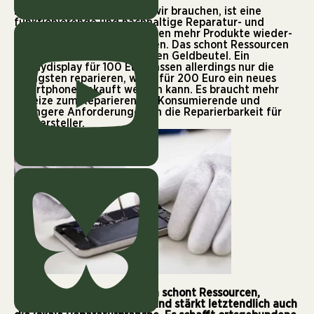
Das muss sich ändern. Was wir brauchen, ist eine
funktionierende und nachhaltige Reparatur- und
Kreislaufwirtschaft. Es müssen mehr Produkte wieder-
und weiterverwendet werden. Das schont Ressourcen
und letztendlich auch unseren Geldbeutel. Ein
Handydisplay für 100 Euro lassen allerdings nur die
wenigsten reparieren, wenn für 200 Euro ein neues
Smartphone gekauft werden kann. Es braucht mehr
Anreize zum Reparieren für Konsumierende und
strengere Anforderungen an die Reparierbarkeit für
die Hersteller.
© Test
Reparieren statt neu kaufen schont Ressourcen,
fördert die Nachhaltigkeit und stärkt letztendlich auch