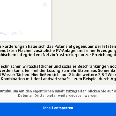
reda_magazin)
e Förderungen habe sich das Potenzial gegenüber der letzten 
nutzten Flächen zusätzliche PV-Anlagen mit einer Erzeugungs
chischem integriertem Netzinfrastrukturplan zur Erreichung d
 technischer, wirtschaftlicher und sozialer Beschränkungen 
erden kann. Ein Teil der Lösung zu mehr Strom aus Sonnenkr
 Wasserflächen. Hier ließen sich laut Studie weitere 2,8 TWh 
n Kombination mit der Landwirtschaft – zum Beispiel durch
Ag
outube
. Um auf den eigentlichen Inhalt zuzugreifen, klicken Sie auf 
Daten an Drittanbieter weitergegeben werden.
Inhalt entsperren