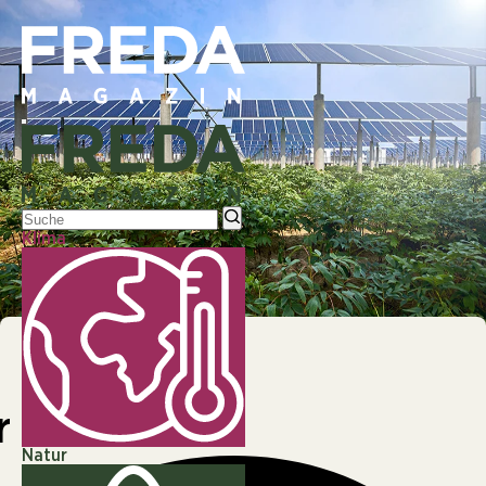
Klima
© |
WISSENSCHAFT
r denken
Natur