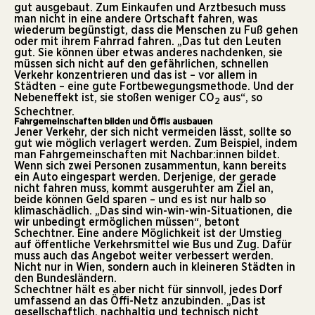
gut ausgebaut. Zum Einkaufen und Arztbesuch muss
man nicht in eine andere Ortschaft fahren, was
wiederum begünstigt, dass die Menschen zu Fuß gehen
oder mit ihrem Fahrrad fahren. „Das tut den Leuten
gut. Sie können über etwas anderes nachdenken, sie
müssen sich nicht auf den gefährlichen, schnellen
Verkehr konzentrieren und das ist – vor allem in
Städten – eine gute Fortbewegungsmethode. Und der
Nebeneffekt ist, sie stoßen weniger CO
aus“, so
2
Schechtner.
Fahrgemeinschaften bilden und Öffis ausbauen
Jener Verkehr, der sich nicht vermeiden lässt, sollte so
gut wie möglich verlagert werden. Zum Beispiel, indem
man Fahrgemeinschaften mit Nachbar:innen bildet.
Wenn sich zwei Personen zusammentun, kann bereits
ein Auto eingespart werden. Derjenige, der gerade
nicht fahren muss, kommt ausgeruhter am Ziel an,
beide können Geld sparen – und es ist nur halb so
klimaschädlich. „Das sind win-win-win-Situationen, die
wir unbedingt ermöglichen müssen“, betont
Schechtner. Eine andere Möglichkeit ist der Umstieg
auf öffentliche Verkehrsmittel wie Bus und Zug. Dafür
muss auch das Angebot weiter verbessert werden.
Nicht nur in Wien, sondern auch in kleineren Städten in
den Bundesländern.
Schechtner hält es aber nicht für sinnvoll, jedes Dorf
umfassend an das Öffi-Netz anzubinden. „Das ist
gesellschaftlich, nachhaltig und technisch nicht