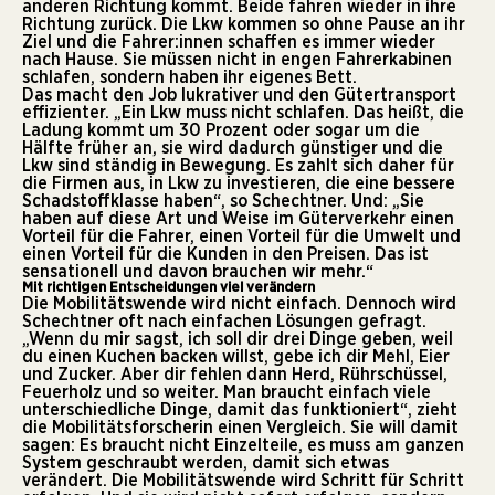
anderen Richtung kommt. Beide fahren wieder in ihre
Richtung zurück. Die Lkw kommen so ohne Pause an ihr
Ziel und die Fahrer:innen schaffen es immer wieder
nach Hause. Sie müssen nicht in engen Fahrerkabinen
schlafen, sondern haben ihr eigenes Bett.
Das macht den Job lukrativer und den Gütertransport
effizienter. „Ein Lkw muss nicht schlafen. Das heißt, die
Ladung kommt um 30 Prozent oder sogar um die
Hälfte früher an, sie wird dadurch günstiger und die
Lkw sind ständig in Bewegung. Es zahlt sich daher für
die Firmen aus, in Lkw zu investieren, die eine bessere
Schadstoffklasse haben“, so Schechtner. Und: „Sie
haben auf diese Art und Weise im Güterverkehr einen
Vorteil für die Fahrer, einen Vorteil für die Umwelt und
einen Vorteil für die Kunden in den Preisen. Das ist
sensationell und davon brauchen wir mehr.“
Mit richtigen Entscheidungen viel verändern
Die Mobilitätswende wird nicht einfach. Dennoch wird
Schechtner oft nach einfachen Lösungen gefragt.
„Wenn du mir sagst, ich soll dir drei Dinge geben, weil
du einen Kuchen backen willst, gebe ich dir Mehl, Eier
und Zucker. Aber dir fehlen dann Herd, Rührschüssel,
Feuerholz und so weiter. Man braucht einfach viele
unterschiedliche Dinge, damit das funktioniert“, zieht
die Mobilitätsforscherin einen Vergleich. Sie will damit
sagen: Es braucht nicht Einzelteile, es muss am ganzen
System geschraubt werden, damit sich etwas
verändert. Die Mobilitätswende wird Schritt für Schritt