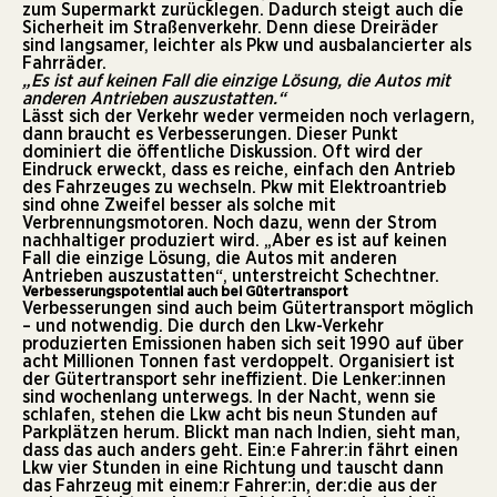
zum Supermarkt zurücklegen. Dadurch steigt auch die
Sicherheit im Straßenverkehr. Denn diese Dreiräder
sind langsamer, leichter als Pkw und ausbalancierter als
Fahrräder.
„Es ist auf keinen Fall die einzige Lösung, die Autos mit
anderen Antrieben auszustatten.“
Lässt sich der Verkehr weder vermeiden noch verlagern,
dann braucht es Verbesserungen. Dieser Punkt
dominiert die öffentliche Diskussion. Oft wird der
Eindruck erweckt, dass es reiche, einfach den Antrieb
des Fahrzeuges zu wechseln. Pkw mit Elektroantrieb
sind ohne Zweifel besser als solche mit
Verbrennungsmotoren. Noch dazu, wenn der Strom
nachhaltiger produziert wird. „Aber es ist auf keinen
Fall die einzige Lösung, die Autos mit anderen
Antrieben auszustatten“, unterstreicht Schechtner.
Verbesserungspotential auch bei Gütertransport
Verbesserungen sind auch beim Gütertransport möglich
– und notwendig. Die
durch den Lkw-Verkehr
produzierten Emissionen
haben sich seit 1990 auf über
acht Millionen Tonnen fast verdoppelt. Organisiert ist
der Gütertransport sehr ineffizient. Die Lenker:innen
sind wochenlang unterwegs. In der Nacht, wenn sie
schlafen, stehen die Lkw acht bis neun Stunden auf
Parkplätzen herum. Blickt man nach Indien, sieht man,
dass das auch anders geht. Ein:e Fahrer:in fährt einen
Lkw vier Stunden in eine Richtung und tauscht dann
das Fahrzeug mit einem:r Fahrer:in, der:die aus der