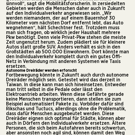
sinnvoll“, sagt die Mobilitätsforscherin. In zersiedelten
Gebieten werden die Menschen daher auch in Zukunft
auf den Individualverkehr angewiesen sein. „Wir
werden niemandem, der auf einem Bauernhof 30
Kilometer vom nächsten Dorf entfernt lebt, das Auto
wegnehmen“, hält Schechtner fest. Trotzdem muss
man sich fragen, ob wirklich jeder Haushalt mehrere
Pkw benötigt. Denn viele Privat-Pkw stehen die meiste
Zeit ungenutzt herum. Zudem plädiert sie für kleinere
Autos statt große SUV. Anders verhält es sich in den
Großstädten ab 500.000 Einwohnern. Dort könnte man
den Individualverkehr komplett durch ein gutes Öffi-
Netz in Verbindung mit anderen Systemen wie Taxis
ersetzen.
Autonome Dreiräder werden erforscht
Fortbewegung könnte in Zukunft auch durch autonome
Dreiräder möglich sein. Getestet wird das derzeit in
Taiwan. In diese kann man sich hineinsetzen. Entweder
man tritt selbst in die Pedale oder lässt den
Elektroantrieb arbeiten. Wenn diese Gefährte gerade
keine Menschen transportieren, dann stellen sie zum
Beispiel automatisiert Pakete zu. Vorbilder dafür sind
Rikschas und Tuctucs, allerdings ohne die Problematik,
dass dafür Menschen ausgebeutet werden. Diese
Dreiräder eignen sich optimal für Städte, können aber
auch in Dörfern den Individualverkehr ersetzen. Ältere
Personen, die sich beim Autofahren bereits schwertun,
aber ansonsten noch agil sind, können damit den Weg