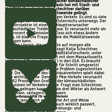
damit einer der Hauptverursacher klimaschädlicher
Emissionen. Das FREDA Magazin hat mit Stadt- und
Mobilitätsforscherin Katja Schechtner darüber
gesprochen, wie die Mobilitätswende gelingt.
Wir haben ein Problem mit dem Verkehr. Es sind zu viele
Fahrzeuge auf den Straßen Österreichs unterwegs. Der
Verkehrssektor ist einer der Hauptverursacher
klimaschädlicher Treibhausgase. Er verursacht mehr als
30 Prozent der Emissionen
. Dass sich etwas ändern
muss, ist klar. Die Frage ist, wie die Mobilitätswende
gelingen kann.
Die eine Lösung, die von heute auf morgen alle
Probleme löst, gibt es nicht, sagt Katja Schechtner,
internationale Stadt- und Mobilitätsforscherin, unter
anderem in Zusammenarbeit mit dem Massachusetts
Institute of Technology (MIT) in den USA. Es braucht
viele Maßnahmen, die Schritt für Schritt umgesetzt
werden und auf das jeweilige Problem zugeschnitten
sind. Die Reduktion des Individualverkehrs spielt dabei
eine wichtige Rolle. Denn der Pkw-Verkehr verursacht
mit 62 Prozent den Großteil der klimaschädlichen
Emissionen im Verkehrssektor. Fragt man Schechtner,
wie das gelingen kann, gibt sie drei Wörter als Antwort:
vermeiden, verlagern, verbessern.
Gute Siedlungspolitik für weniger Verkehr
Fahrten lassen sich auf vielerlei Art und Weise
vermeiden. Damit das aber auch wirklich passiert,
braucht es eine gute Raumordnungs- und