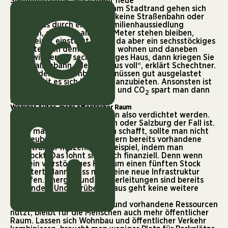
Siedlungspolitik. Noch mehr neue
Einfamilienhaussiedlungen am Stadtrand gehen sich
nicht mehr aus. „Sie können keine Straßenbahn oder
keinen Bus durch eine Einfamilienhaussiedlung
schicken, die dann alle 200 Meter stehen bleiben,
damit einer einsteigt. Wenn da aber ein sechsstöckiges
Haus steht, in dem 40 Leute wohnen und daneben
steht wieder ein sechsstöckiges Haus, dann kriegen Sie
die Straßenbahn oder den Bus voll“, erklärt Schechtner.
Busse oder Straßenbahnen müssen gut ausgelastet
sein, damit es sich lohnt, sie anzubieten. Ansonsten ist
die Finanzierung schwierig – und CO
spart man dann
2
auch nicht ein.
Weniger Autos, mehr öffentlicher Raum
Die Siedlungsgebiete müssen also verdichtet werden.
Wie das zum Beispiel in Wien oder Salzburg der Fall ist.
Wenn man neuen Wohnraum schafft, sollte man nicht
auf Neubauten setzen, sondern bereits vorhandene
Infrastruktur nutzen. Zum Beispiel, indem man
aufstockt. Das lohnt sich auch finanziell. Denn wenn
man ein vierstöckiges Haus um einen fünften Stock
erweitert, dann muss man keine neue Infrastruktur
schaffen. Energie- und Wasserleitungen sind bereits
vorhanden. Und darüber hinaus geht keine weitere
Grünfläche verloren.
Indem man nachverdichtet und vorhandene Ressourcen
nutzt, bleibt für die Menschen auch mehr öffentlicher
Raum. Lassen sich Wohnbau und öffentlicher Verkehr