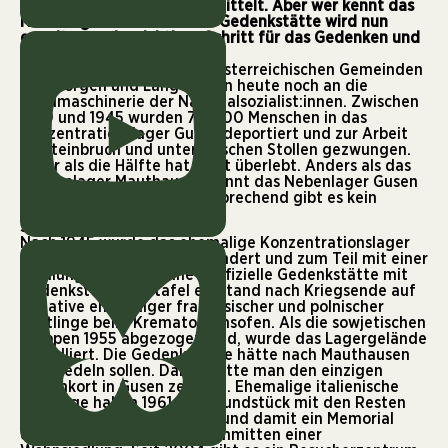
Nationalsozialist:innen vermittelt. Aber wer kennt das
Nebenlager Gusen? Die KZ-Gedenkstätte wird nun
erweitert – ein wichtiger Schritt für das Gedenken und
gegen das Verdrängen.
Wenig erinnert in den oberösterreichischen Gemeinden
St. Georgen und Langenstein heute noch an die
Mordmaschinerie der Nationalsozialist:innen. Zwischen
1939 und 1945 wurden 70.000 Menschen in das
Konzentrationslager Gusen deportiert und zur Arbeit
im Steinbruch und unterirdischen Stollen gezwungen.
Mehr als die Hälfte hat nicht überlebt. Anders als das
Stammlager Mauthausen kennt das Nebenlager Gusen
kaum jemand und dementsprechend gibt es kein
adäquates Gedenken.
Siedlung statt Gedenkort
Nach 1945 wurde das ehemalige Konzentrationslager
weitgehend zerstört, geplündert und zum Teil mit einer
Siedlung überbaut. Eine inoffizielle Gedenkstätte mit
Gedenkstein und -tafel entstand nach Kriegsende auf
Initiative ehemaliger französischer und polnischer
Häftlinge beim Krematoriumsofen. Als die sowjetischen
Truppen 1955 abgezogen sind, wurde das Lagergelände
parzelliert. Die Gedenkstätte hätte nach Mauthausen
übersiedeln sollen. Damit hätte man den einzigen
Gedenkort in Gusen zerstört. Ehemalige italienische
Häftlinge haben 1961 das Grundstück mit den Resten
des Krematoriums gekauft und damit ein Memorial
ermöglicht. Es steht heute inmitten einer