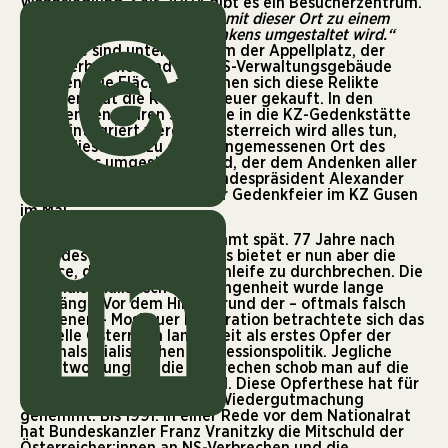
Wohnsiedlung. Seit 2004 gibt es ein Besucherzentrum.
„Österreich wird alles tun, damit dieser Ort zu einem
angemessenen Ort des Gedenkens umgestaltet wird.“
Bis heute sind unter anderem der Appellplatz, der
Schotterbrecher und zwei SS-Verwaltungsgebäude
erhalten. Die Fläche, auf denen sich diese Relikte
befinden, hat die Republik heuer gekauft. In den
kommenden Jahren sollen sie in die KZ-Gedenkstätte
Gusen integriert werden. „Österreich wird alles tun,
damit dieser Ort zu einem angemessenen Ort des
Gedenkens umgestaltet wird, der dem Andenken aller
Opfer würdig ist“, sagte Bundespräsident Alexander
Van der Bellen anlässlich der Gedenkfeier im KZ Gusen
im Mai.
Opferthese hemmte Gedenken
Der Ankauf der Flächen kommt spät. 77 Jahre nach
Ende des Zweiten Weltkriegs bietet er nun aber die
Chance, die Gedenkwarteschleife zu durchbrechen. Die
nationalsozialistische Vergangenheit wurde lange
verdrängt. Vor dem Hintergrund der – oftmals falsch
gelesenen – Moskauer Deklaration betrachtete sich das
offizielle Österreich lange Zeit als erstes Opfer der
nationalsozialistischen Aggressionspolitik. Jegliche
Verantwortung für die Verbrechen schob man auf die
Bundesrepublik Deutschland. Diese Opferthese hat für
Jahrzehnte Gedenken und Wiedergutmachung
gehemmt. Bis 1991. In einer Rede vor dem Nationalrat
hat Bundeskanzler Franz Vranitzky die Mitschuld der
Österreicher:innen an NS-Verbrechen und die