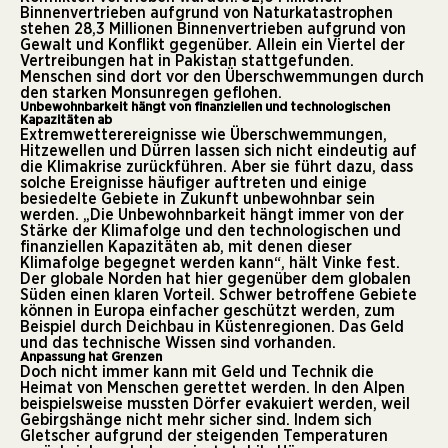
Binnenvertrieben aufgrund von Naturkatastrophen
stehen 28,3 Millionen Binnenvertrieben aufgrund von
Gewalt und Konflikt gegenüber. Allein ein Viertel der
Vertreibungen hat in Pakistan stattgefunden.
Menschen sind dort vor den Überschwemmungen durch
den starken Monsunregen geflohen.
Unbewohnbarkeit hängt von finanziellen und technologischen
Kapazitäten ab
Extremwetterereignisse wie Überschwemmungen,
Hitzewellen und Dürren lassen sich nicht eindeutig auf
die Klimakrise zurückführen. Aber sie führt dazu, dass
solche Ereignisse häufiger auftreten und einige
besiedelte Gebiete in Zukunft unbewohnbar sein
werden. „Die Unbewohnbarkeit hängt immer von der
Stärke der Klimafolge und den technologischen und
finanziellen Kapazitäten ab, mit denen dieser
Klimafolge begegnet werden kann“, hält Vinke fest.
Der globale Norden hat hier gegenüber dem globalen
Süden einen klaren Vorteil. Schwer betroffene Gebiete
können in Europa einfacher geschützt werden, zum
Beispiel durch Deichbau in Küstenregionen. Das Geld
und das technische Wissen sind vorhanden.
Anpassung hat Grenzen
Doch nicht immer kann mit Geld und Technik die
Heimat von Menschen gerettet werden. In den Alpen
beispielsweise mussten Dörfer evakuiert werden, weil
Gebirgshänge nicht mehr sicher sind. Indem sich
Gletscher aufgrund der steigenden Temperaturen