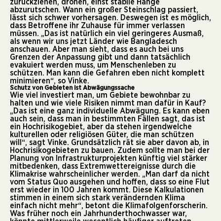
zurückziehen, drohen, einst stabile Hänge
abzurutschen. Wann ein großer Steinschlag passiert,
lässt sich schwer vorhersagen. Deswegen ist es möglich,
dass Betroffene ihr Zuhause für immer verlassen
müssen. „Das ist natürlich ein viel geringeres Ausmaß,
als wenn wir uns jetzt Länder wie Bangladesch
anschauen. Aber man sieht, dass es auch bei uns
Grenzen der Anpassung gibt und dann tatsächlich
evakuiert werden muss, um Menschenleben zu
schützen. Man kann die Gefahren eben nicht komplett
minimieren“, so Vinke.
Schutz von Gebieten ist Abwägungssache
Wie viel investiert man, um Gebiete bewohnbar zu
halten und wie viele Risiken nimmt man dafür in Kauf?
„Das ist eine ganz individuelle Abwägung. Es kann eben
auch sein, dass man in bestimmten Fällen sagt, das ist
ein Hochrisikogebiet, aber da stehen irgendwelche
kulturellen oder religiösen Güter, die man schützen
will“, sagt Vinke. Grundsätzlich rät sie aber davon ab, in
Hochrisikogebieten zu bauen. Zudem sollte man bei der
Planung von Infrastrukturprojekten künftig viel stärker
mitbedenken, dass Extremwettereignisse durch die
Klimakrise wahrscheinlicher werden. „Man darf da nicht
vom Status Quo ausgehen und hoffen, dass so eine Flut
erst wieder in 100 Jahren kommt. Diese Kalkulationen
stimmen in einem sich stark verändernden Klima
einfach nicht mehr“, betont die Klimafolgenforscherin.
Was früher noch ein Jahrhunderthochwasser war,