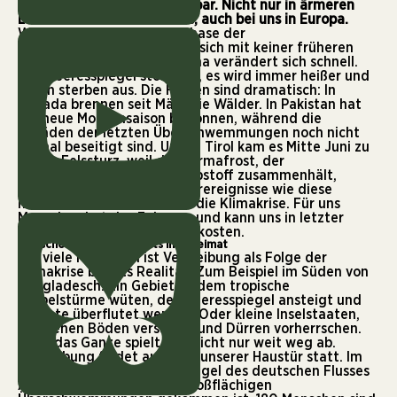
machen Gebiete unbewohnbar. Nicht nur in ärmeren
Ländern Afrikas und Asiens, auch bei uns in Europa.
Wir befinden uns in einer Phase der
Menschheitsgeschichte, die sich mit keiner früheren
vergleichen lässt. Unser Klima verändert sich schnell.
Der Meeresspiegel steigt an, es wird immer heißer und
Arten sterben aus. Die Folgen sind dramatisch: In
Kanada brennen seit März die Wälder. In Pakistan hat
die neue Monsunsaison begonnen, während die
Schäden der letzten Überschwemmungen noch nicht
einmal beseitigt sind. Und in Tirol kam es Mitte Juni zu
einem Felssturz, weil der Permafrost, der
Gesteinsmassen wie ein Klebstoff zusammenhält,
aufgetaut ist. Extremwetterereignisse wie diese
nehmen zu. Das verursacht die Klimakrise. Für uns
Menschen hat das Folgen – und kann uns in letzter
Konsequenz unser Zuhause kosten.
Menschen verlieren bereits ihre Heimat
Für viele Menschen ist Vertreibung als Folge der
Klimakrise bereits Realität. Zum Beispiel im Süden von
Bangladesch. Ein Gebiet, in dem tropische
Wirbelstürme wüten, der Meeresspiegel ansteigt und
Gebiete überflutet werden. Oder kleine Inselstaaten,
auf denen Böden versalzen und Dürren vorherrschen.
Doch das Ganze spielt sich nicht nur weit weg ab.
Vertreibung findet auch vor unserer Haustür statt. Im
Juli 2021 stieg der Wasserpegel des deutschen Flusses
Ahr derart an, dass es zu großflächigen