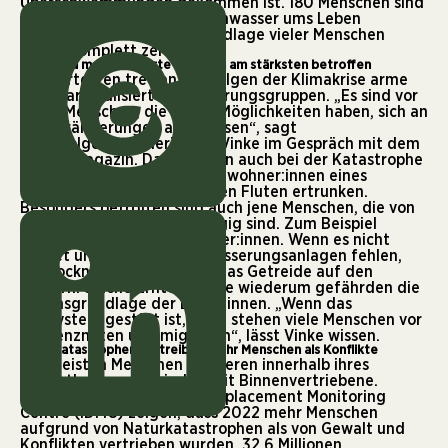
Überschwemmungen gekommen ist. 180 Menschen sind
bei diesem Jahrhunderthochwasser ums Leben
gekommen. Die Lebensgrundlage vieler Menschen
wurde komplett zerstört.
Arme und marginalisierte Gruppen am stärksten betroffen
Am härtesten treffen die Folgen der Klimakrise arme
und marginalisierte Bevölkerungsgruppen. „Es sind vor
allem Menschen, die wenig Möglichkeiten haben, sich an
die Veränderungen anzupassen“, sagt
Klimafolgenforscherin Kira Vinke im Gespräch mit dem
FREDA Magazin. Das hat man auch bei der Katastrophe
im Ahrtal gesehen. Zwölf Bewohner:innen eines
Behindertenheims sind in den Fluten ertrunken.
Besonders betroffen sind auch jene Menschen, die von
einer intakten Natur abhängig sind. Zum Beispiel
Kleinbäuer:innen oder Fischer:innen. Wenn es nicht
regnet und künstliche Bewässerungsanlagen fehlen,
vertrocknet beispielsweise das Getreide auf den
Feldern. Solche Ernteausfälle wiederum gefährden die
Lebensgrundlage der Bäuer:innen. „Wenn das
Ökosystem gestört ist, dann stehen viele Menschen vor
Existenznöten und migrieren“, lässt Vinke wissen.
Naturkatastrophen vertreiben mehr Menschen als Konflikte
Die meisten Menschen migrieren innerhalb ihres
Heimatlandes und sind damit Binnenvertriebene.
Zahlen
des International Displacement Monitoring
Centre (IDMC) zeigen, dass 2022 mehr Menschen
aufgrund von Naturkatastrophen als von Gewalt und
Konflikten vertrieben wurden. 32,6 Millionen