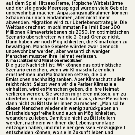
auf dem Spiel. Hitzeextreme, tropische Wirbelstürme
und der steigende Meeresspiegel würden viele Gebiete
unbewohnbar machen. Anpassungsmaßnahmen können
Schäden nur noch eindämmen, aber nicht mehr
abwenden. Migration wird zur Überlebensstrategie. Die
Weltbank rechnet im schlimmsten Fall mit über 200
Millionen Klimavertriebenen bis 2050. Im optimistischen
Szenario überschreiten wir die 2-Grad-Grenze nicht.
Dann haben wir noch Möglichkeiten, die Klimafolgen zu
bewältigen. Manche Gebiete würden zwar dennoch
unbewohnbar werden, aber wesentlich weniger
Menschen müssten ihre Heimat verlassen.
Klima schützen und Migration ermöglichen
Die gute Nachricht ist: Wir können das optimistische
Szenario erreichen, wenn wir Klimaschutz endlich
ernstnehmen und Maßnahmen setzen, die die
Emissionen nachhaltig senken. Aber Klimaschutz allein
reicht nicht. Selbst wenn wir die Pariser Klimaziele
einhalten, wird es Menschen geben, die ihre Heimat
verlieren werden. Sie werden migrieren müssen, um zu
überleben. Vinke spricht sich dafür aus, diese Menschen
dann nicht zu Bittsteller:innen zu machen. „Man sollte
diesen Menschen wieder ein wenig zurückgeben an
Entscheidungsfreiheit und auch an Möglichkeiten,
woanders zu leben. Damit sie nicht zu Bittstellern
werden, nachdem wir ihnen die Lebensgrundlage
entzogen haben, und mit einer gewissen Freizügigkeit
entscheiden können, wo sie in Zukunft leben und