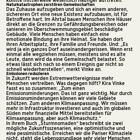
könnte mittlerweile wesentlich häufiger auftreten.
Naturkatastrophen zerstören Gemeinschaften
Das Zuhause aufzugeben und sich an einem anderen,
sichereren Ort eine neue Existenz aufzubauen, ist für
Betroffene hart. Im Ahrtal bauen Menschen ihre Häuser
direkt an die Grenzen zu Gefährdungsbereichen oder
sanieren im Überschwemmungsgebiet beschädigte
Gebäude. Viele Menschen haben einfach eine
emotionale Bindung an ihre Heimat. Sie haben dort
ihren Arbeitsplatz, ihre Familie und Freunde. Und: „Es
wird ja ein ganzes Dorf auseinandergerissen. Wenn erst
einmal alle wegziehen müssen, meistens sind es alte
Leute, dann wird da eine Gemeinschaft belastet. So
etwas lässt sich nach so einem Ereignis gar nicht so
schnell wiederherstellen“, merkt Vinke an.
Emissionen reduzieren
In Zukunft werden Extremwettereignisse mehr
Menschen vertreiben. Was dagegen hilft? Kira Vinke
fasst es so zusammen: „Zum einen
Emissionsminderungen. Das ist ganz wichtig. Nur durch
Emissionsminderungen können wir viele Gebiete
schützen. Zum anderen Klimaanpassung. Wir müssen
mehr in Infrastruktur investieren und auch im globalen
Süden mehr finanzielle Mittel bereitstellen für
Klimaanpassung, aber auch Klimaschutz.“
In ihrem Buch „Sturmnomaden“ beschreibt sie zwei
mögliche Zukunftsszenarien, eine optimistische und
eine pessimistische. Erreichen wir die Pariser Klimaziele
nicht, steht die Lebensgrundlage sehr vieler Menschen