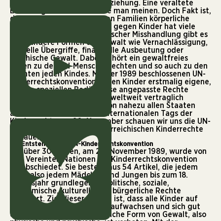
gehört sie zu einer guten Erziehung. Eine veraltete
Erziehungsmaßnahme sollte man meinen. Doch Fakt ist,
dass auch in österreichischen Familien körperliche
Gewalt alltäglich ist. Gewalt gegen Kinder hat viele
Gesichter. Denn neben physischer Misshandlung gibt es
auch andere Formen der Gewalt wie Vernachlässigung,
sexuelle Übergriffe, finanzielle Ausbeutung oder
psychische Gewalt. Dabei gehört ein gewaltfreies
Leben zu den
UN-Menschenrechten
und so auch zu den
Rechten jeden Kindes. Mit der 1989 beschlossenen UN-
Kinderrechtskonvention haben Kinder erstmalig eigene,
an ihre speziellen Bedürfnisse angepasste Rechte
erhalten. Diese Rechte sind weltweit vertraglich
festgehalten worden und von nahezu allen Staaten
anerkannt. Anlässlich des Internationalen Tags der
Kinderrechte am 20. November schauen wir uns die UN-
Kinderrechte sowie die österreichischen Kinderrechte
genauer an.
Die Entstehung der UN-Kinderrechtskonvention
Vor über 30 Jahren, am 20. November 1989, wurde von
den Vereinten Nationen die Kinderrechtskonvention
verabschiedet. Sie besteht aus 54 Artikel, die jedem
Kind, also jedem Mädchen und Jungen bis zum 18.
Lebensjahr grundlegende politische, soziale,
ökonomische, kulturelle und bürgerliche Rechte
zusichert. Ziel dieser Rechte ist, dass alle Kinder auf
der Welt gesund und sicher aufwachsen und sich gut
entfalten können. Auch jegliche Form von Gewalt, also