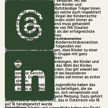
physische und psychische, ist verboten. Mit der
Kinderrechtskonvention werden Kinder und
Jugendliche erstmalig als selbstständige Träger:innen
von Rechten anerkannt, die als solche auch respektiert
werden müssen. Die oberste Regel der Kinderrechte
dabei lautet: Das Wohl des Kindes steht immer an
erster Stelle. Dementsprechend muss gehandelt
werden. Die Konvention wurde von 196 Staaten
unterzeichnet und gilt damit als der erfolgreichste
Völkerrechtsvertrag aller Zeiten.
Die vier Grundprinzipien der Kinderrechtskonvention
Die 54 Rechte, die in der UN-Kinderrechtskonvention
formuliert sind, beruhen auf folgenden vier
Grundprinzipien. Diese besagen, dass Kinder zu einer
besonders schutzbedürftigen Gruppe mit ganz
speziellen Bedürfnissen gehören:
Kindeswohl:
Bei allen Entscheidungen, die Kinder und
Jugendliche betreffen, muss das Wohl des Kindes
besonders berücksichtigt werden. Das gilt sowohl bei
Gesetzen, vor Gericht als auch bei besonderen
Maßnahmen. Das Wohl des Kindes soll immer an erster
Stelle stehen.
Mitbestimmung:
Kinder und Jugendliche haben das
Recht, sich in allen Belangen zu beteiligen, die sie
betreffen. Sie dürfen mitreden, sich versammeln und
haben das Recht auf eine eigene Meinung. Dazu gehört
beispielsweise das Wahlrecht, das in Österreich von 18
auf 16 herabgesetzt wurde.
Entwicklung
: Kinder und Jugendliche haben das Recht