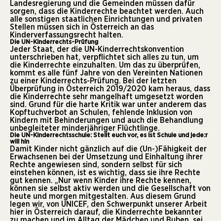
Landesregierung und die Gemeinden müssen dafür
sorgen, dass die Kinderrechte beachtet werden. Auch
alle sonstigen staatlichen Einrichtungen und privaten
Stellen müssen sich in Österreich an das
Kinderverfassungsrecht halten.
Die UN-Kinderrechts-Prüfung
Jeder Staat, der die UN-Kinderrechtskonvention
unterschrieben hat, verpflichtet sich alles zu tun, um
die Kinderrechte einzuhalten. Um das zu überprüfen,
kommt es alle fünf Jahre von den Vereinten Nationen
zu einer Kinderrechts-Prüfung. Bei der letzten
Überprüfung in Österreich 2019/2020 kam heraus, dass
die Kinderrechte sehr mangelhaft umgesetzt worden
sind. Grund für die harte Kritik war unter anderem das
Kopftuchverbot an Schulen, fehlende Inklusion von
Kindern mit Behinderungen und auch die Behandlung
unbegleiteter minderjähriger Flüchtlinge.
Die UN-Kinderrechtsschule: Stellt euch vor, es ist Schule und jede:r
will hin
Damit Kinder nicht gänzlich auf die (Un-)Fähigkeit der
Erwachsenen bei der Umsetzung und Einhaltung ihrer
Rechte angewiesen sind, sondern selbst für sich
einstehen können, ist es wichtig, dass sie ihre Rechte
gut kennen. „Nur wenn Kinder ihre Rechte kennen,
können sie selbst aktiv werden und die Gesellschaft von
heute und morgen mitgestalten. Aus diesem Grund
legen wir, von UNICEF, den Schwerpunkt unserer Arbeit
hier in Österreich darauf, die Kinderrechte bekannter
zu machen und im Alltag der Mädchen und Buben, sei