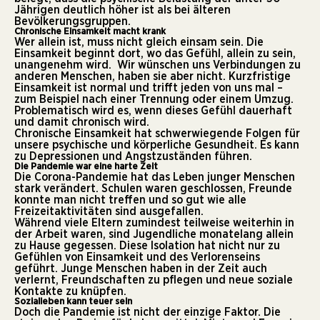
Jährigen deutlich höher ist als bei älteren
Bevölkerungsgruppen.
Chronische Einsamkeit macht krank
Wer allein ist, muss nicht gleich einsam sein. Die
Einsamkeit beginnt dort, wo das Gefühl, allein zu sein,
unangenehm wird. Wir wünschen uns Verbindungen zu
anderen Menschen, haben sie aber nicht. Kurzfristige
Einsamkeit ist normal und trifft jeden von uns mal –
zum Beispiel nach einer Trennung oder einem Umzug.
Problematisch wird es, wenn dieses Gefühl dauerhaft
und damit chronisch wird.
Chronische Einsamkeit hat schwerwiegende Folgen für
unsere psychische und körperliche Gesundheit. Es kann
zu Depressionen und Angstzuständen führen.
Die Pandemie war eine harte Zeit
Die Corona-Pandemie hat das Leben junger Menschen
stark verändert. Schulen waren geschlossen, Freunde
konnte man nicht treffen und so gut wie alle
Freizeitaktivitäten sind ausgefallen.
Während viele Eltern zumindest teilweise weiterhin in
der Arbeit waren, sind Jugendliche monatelang allein
zu Hause gegessen. Diese Isolation hat nicht nur zu
Gefühlen von Einsamkeit und des Verlorenseins
geführt. Junge Menschen haben in der Zeit auch
verlernt, Freundschaften zu pflegen und neue soziale
Kontakte zu knüpfen.
Sozialleben kann teuer sein
Doch die Pandemie ist nicht der einzige Faktor. Die