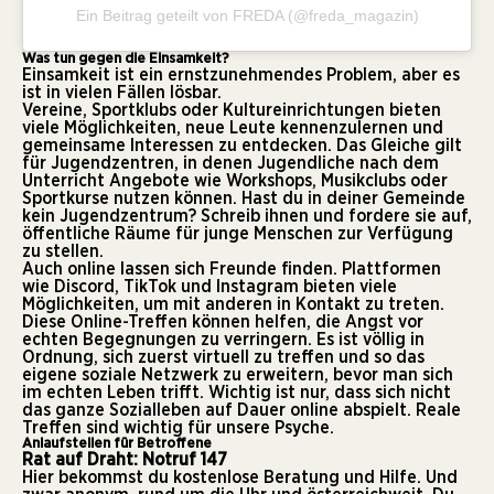
Ein Beitrag geteilt von FREDA (@freda_magazin)
Was tun gegen die Einsamkeit?
Einsamkeit ist ein ernstzunehmendes Problem, aber es
ist in vielen Fällen lösbar.
Vereine, Sportklubs oder Kultureinrichtungen bieten
viele Möglichkeiten, neue Leute kennenzulernen und
gemeinsame Interessen zu entdecken. Das Gleiche gilt
für Jugendzentren, in denen Jugendliche nach dem
Unterricht Angebote wie Workshops, Musikclubs oder
Sportkurse nutzen können. Hast du in deiner Gemeinde
kein Jugendzentrum? Schreib ihnen und fordere sie auf,
öffentliche Räume für junge Menschen zur Verfügung
zu stellen.
Auch online lassen sich Freunde finden. Plattformen
wie Discord, TikTok und Instagram bieten viele
Möglichkeiten, um mit anderen in Kontakt zu treten.
Diese Online-Treffen können helfen, die Angst vor
echten Begegnungen zu verringern. Es ist völlig in
Ordnung, sich zuerst virtuell zu treffen und so das
eigene soziale Netzwerk zu erweitern, bevor man sich
im echten Leben trifft. Wichtig ist nur, dass sich nicht
das ganze Sozialleben auf Dauer online abspielt. Reale
Treffen sind wichtig für unsere Psyche.
Anlaufstellen für Betroffene
Rat auf Draht: Notruf 147
Hier bekommst du kostenlose Beratung und Hilfe. Und