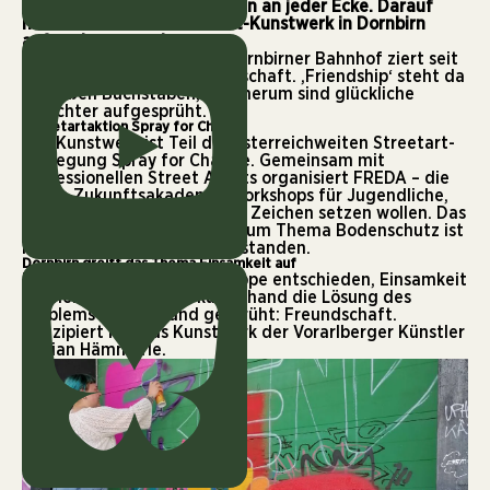
Neue Freundschaften warten an jeder Ecke. Darauf
möchte ein neues Streetart-Kunstwerk in Dornbirn
aufmerksam machen.
Die Skatehalle nahe dem Dornbirner Bahnhof ziert seit
Mitte Mai eine wichtige Botschaft. ‚Friendship‘ steht da
in großen Buchstaben, rundherum sind glückliche
Gesichter aufgesprüht.
Streetartaktion Spray for Change
Das Kunstwerk ist Teil der österreichweiten Streetart-
Bewegung
Spray for Change
. Gemeinsam mit
professionellen Street Artists organisiert FREDA – die
grüne Zukunftsakademie Workshops für Jugendliche,
die mit Kunst ein politisches Zeichen setzen wollen. Das
erste Kunstwerk der Reihe zum Thema Bodenschutz
ist
in Wien am Donaukanal entstanden.
Dornbirn greift das Thema Einsamkeit auf
In Dornbirn hat sich die Gruppe entschieden, Einsamkeit
zu thematisieren und kurzerhand die Lösung des
Problems an die Wand gesprüht: Freundschaft.
Konzipiert hat das Kunstwerk der Vorarlberger
Künstler
Fabian Hämmerle
.