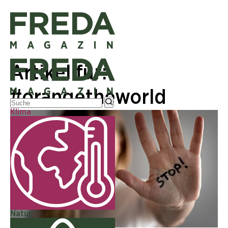
Artikel für:
#orangetheworld
Klima
Natur