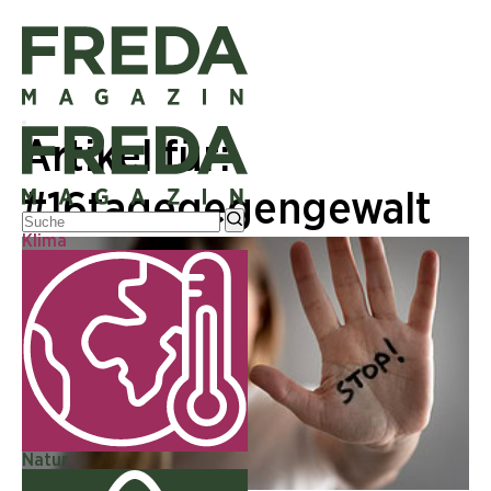
Artikel für:
#16tagegegengewalt
Klima
Natur