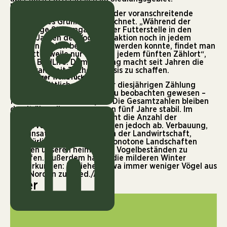
Negativ: Sinkflug des Grünlings
Als besorgniserregend wird der voranschreitende
Sinkflug des Grünlings bezeichnet. „Während der
ehemalige Stammgast an der Futterstelle in den
ersten Jahren der Vogelzählaktion noch in jedem
zweiten Garten beobachtet werden konnte, findet man
ihn mittlerweile nur mehr an jedem fünften Zählort“,
erklärt BirdLife. Dem Grünling macht seit Jahren die
Vogelkrankheit
Trichomoniasis
zu schaffen.
Langfristiger Trend rückläufig
Durchschnittlich sind bei der diesjährigen Zählung
knapp 31 Vögel pro Zählort zu beobachten gewesen –
fast so viele wie im Vorjahr. Die Gesamtzahlen bleiben
damit über die vergangenen fünf Jahre stabil. Im
langfristigen Vergleich nimmt die Anzahl der
Wintervögel in unseren Gärten jedoch ab. Verbauung,
der Einsatz von Pestiziden in der Landwirtschaft,
unnatürliche Gärten oder monotone Landschaften
machen unseren heimischen Vogelbeständen zu
schaffen. Außerdem haben die milderen Winter
Auswirkungen: Es ziehen etwa immer weniger Vögel aus
dem Norden zu. (Red./APA)
Über