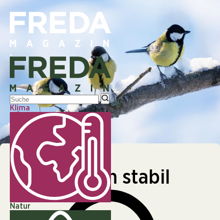
Klima
NATUR
NATUR
Vogelzahlen stabil
Natur