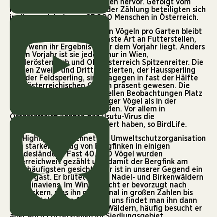
Wintervogel in unseren Gärten hervor. Gefolgt vom
Haus- und Feldsperling. An der Zählung beteiligten sich
in diesem Jahr knapp 27.000 Menschen in Österreich.
Kohlmeise wieder Spitzenreiter
Mit knapp fünf beobachteten Vögeln pro Garten bleibt
die Kohlmeise die verlässlichste Art an Futterstellen,
auch wenn ihr Ergebnis unter dem Vorjahr liegt. Anders
als im Vorjahr ist sie jedoch nur in Wien,
Niederösterreich und Oberösterreich Spitzenreiter. Die
beiden Zweit- und Drittplatzierten, der Haussperling
und der Feldsperling, sind dagegen in fast der Hälfte
aller österreichischen Gärten präsent gewesen. Die
Amsel erreicht bei den aktuellen Beobachtungen Platz
vier. Es sind wesentlich weniger Vögel als in der
Vergangenheit gezählt worden. Vor allem in
Ostösterreich könnte das
Usutu-Virus
die
Amselbestände stark reduziert haben, so BirdLife.
Positiv: Mehr Bergfinken
Als Highlight bezeichnet die Umweltschutzorganisation
den starken Einflug von Bergfinken in einigen
Bundesländern. Fast 40.000 Vögel wurden
österreichweit gezählt und damit der Bergfink am
siebthäufigsten gesichtet. Er ist in unserer Gegend ein
Wintergast. Er brütet in den Nadel- und Birkenwäldern
Skandinaviens. Im Winter sucht er bevorzugt nach
Bucheckern, was ihn manchmal in großen Zahlen bis
nach Mitteleuropa führt. Bei uns findet man ihn dann
vor allem in Buchenreichen Wäldern, häufig besucht er
aber auch Futterstellen im Siedlungsgebiet.