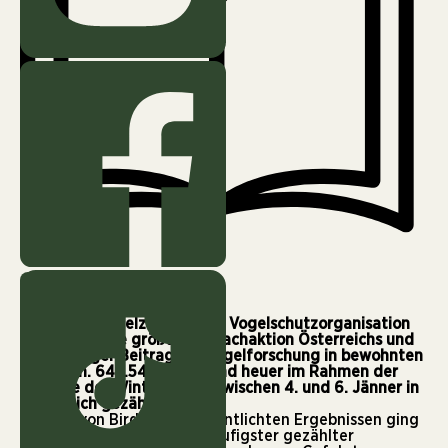
3 min
Die Wintervogelzählung der Vogelschutzorganisation
BirdLife ist die größte Mitmachaktion Österreichs und
ein wichtiger Beitrag zur Vogelforschung in bewohnten
Gebieten. 645.540 Vögel sind heuer im Rahmen der
„Stunde der Wintervögel“ zwischen 4. und 6. Jänner in
Österreich gezählt worden.
Bei den von
BirdLife
veröffentlichten
Ergebnissen
ging
die Kohlmeise erneut als häufigster gezählter