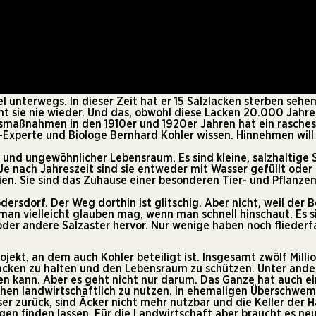
l unterwegs. In dieser Zeit hat er 15 Salzlacken sterben sehe
t sie nie wieder. Und das, obwohl diese Lacken 20.000 Jahre 
maßnahmen in den 1910er und 1920er Jahren hat ein rasches
Experte und Biologe Bernhard Kohler wissen. Hinnehmen will e
r und ungewöhnlicher Lebensraum. Es sind kleine, salzhaltige 
 nach Jahreszeit sind sie entweder mit Wasser gefüllt oder t
ien. Sie sind das Zuhause einer besonderen Tier- und Pflanz
dersdorf. Der Weg dorthin ist glitschig. Aber nicht, weil de
e man vielleicht glauben mag, wenn man schnell hinschaut. Es 
der andere Salzaster hervor. Nur wenige haben noch fliederfa
ojekt, an dem auch Kohler beteiligt ist. Insgesamt zwölf Mil
Lacken zu halten und den Lebensraum zu schützen. Unter an
en kann. Aber es geht nicht nur darum. Das Ganze hat auch ei
hen landwirtschaftlich zu nutzen. In ehemaligen Überschw
r zurück, sind Äcker nicht mehr nutzbar und die Keller der H
n finden lassen. Für die Landwirtschaft aber braucht es neu