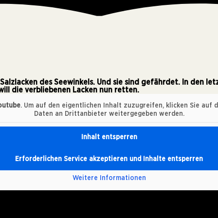
 Salzlacken des Seewinkels. Und sie sind gefährdet. In den le
ill die verbliebenen Lacken nun retten.
outube
. Um auf den eigentlichen Inhalt zuzugreifen, klicken Sie auf 
Daten an Drittanbieter weitergegeben werden.
Inhalt entsperren
Erforderlichen Service akzeptieren und Inhalte entsperren
Weitere Informationen