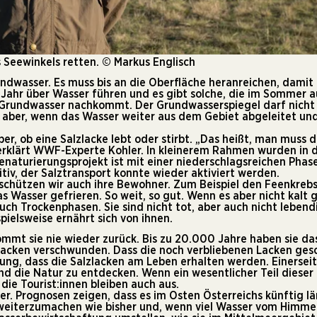
s Seewinkels retten. © Markus Englisch
dwasser. Es muss bis an die Oberfläche heranreichen, damit 
e Jahr über Wasser führen und es gibt solche, die im Sommer 
Grundwasser nachkommt. Der Grundwasserspiegel darf nicht u
 aber, wenn das Wasser weiter aus dem Gebiet abgeleitet und
r, ob eine Salzlacke lebt oder stirbt. „Das heißt, man muss d
rklärt WWF-Experte Kohler. In kleinerem Rahmen wurden in d
aturierungsprojekt ist mit einer niederschlagsreichen Phas
itiv, der Salztransport konnte wieder aktiviert werden.
schützen wir auch ihre Bewohner. Zum Beispiel den Feenkrebs
s Wasser gefrieren. So weit, so gut. Wenn es aber nicht kalt g
h Trockenphasen. Sie sind nicht tot, aber auch nicht lebendi
spielsweise ernährt sich von ihnen.
kommt sie nie wieder zurück. Bis zu 20.000 Jahre haben sie d
Lacken verschwunden. Dass die noch verbliebenen Lacken gesc
ng, dass die Salzlacken am Leben erhalten werden. Einerseits
die Natur zu entdecken. Wenn ein wesentlicher Teil dieser N
ie Tourist:innen bleiben auch aus.
her. Prognosen zeigen, dass es im Osten Österreichs künftig 
so weiterzumachen wie bisher und, wenn viel Wasser vom Himme