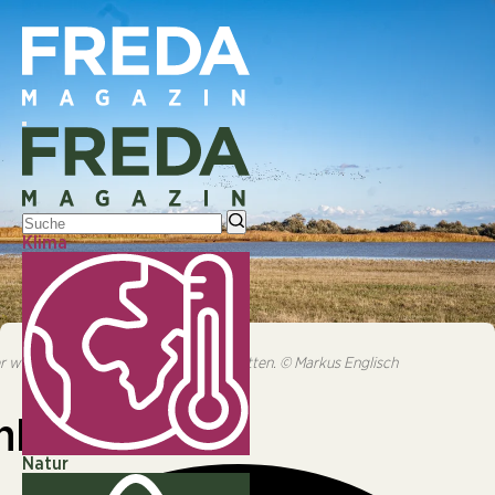
Klima
© © Markus Englisch|Biologe Bernhard Kohler will die
Salzlacken des Seewinkels retten. © Markus Englisch
 will die Salzlacken des Seewinkels retten. © Markus Englisch
NATUR
nkel
Natur