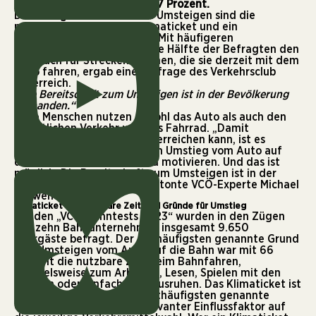
Klimatickets sind es sogar 57 Prozent.
Die häufigsten Gründe fürs Umsteigen sind die
nutzbare Reisezeit, das Klimaticket und ein
verbessertes Bahnangebot. Mit häufigeren
Verbindungen würde fast die Hälfte der Befragten den
Zug auch für Strecken nehmen, die sie derzeit mit dem
Auto fahren, ergab eine Umfrage des Verkehrsclub
Österreich.
„Die Bereitschaft zum Umsteigen ist in der Bevölkerung
vorhanden.“
Viele Menschen nutzen sowohl das Auto als auch den
öffentlichen Verkehr und das Fahrrad. „Damit
Österreich seine Klimaziele erreichen kann, ist es
wichtig, mehr Menschen zum Umstieg vom Auto auf
den Öffentlichen Verkehr zu motivieren. Und das ist
möglich. Die Bereitschaft zum Umsteigen ist in der
Bevölkerung vorhanden“, betonte VCÖ-Experte Michael
Schwendinger.
Klimaticket und nutzbare Zeit sind Gründe für Umstieg
Für den
„VCÖ-Bahntests 2023“
wurden in den Zügen
von zehn Bahnunternehmen insgesamt 9.650
Fahrgäste befragt. Der am häufigsten genannte Grund
fürs Umsteigen vom Auto auf die Bahn war mit 66
Prozent die nutzbare Zeit beim Bahnfahren,
beispielsweise zum Arbeiten, Lesen, Spielen mit den
Kindern oder einfach zum Ausruhen. Das Klimaticket ist
mit 57 Prozent der am zweithäufigsten genannte
Grund. „Kosten sind ein relevanter Einflussfaktor auf