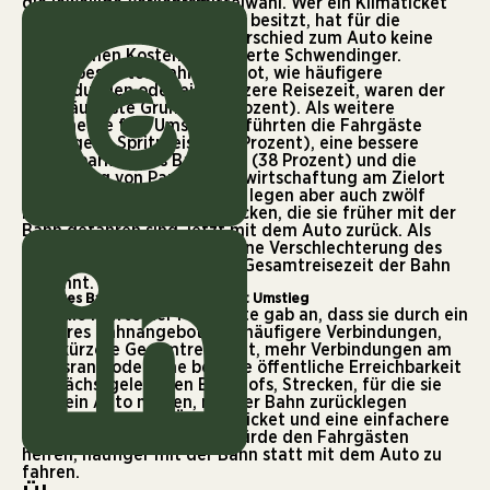
die jeweilige Verkehrsmittelwahl. Wer ein Klimaticket
Bundesland oder Österreich besitzt, hat für die
jeweilige Bahnfahrt im Unterschied zum Auto keine
zusätzlichen Kosten“, erläuterte Schwendinger.
Ein verbessertes Bahnangebot, wie häufigere
Verbindungen oder eine kürzere Reisezeit, waren der
dritthäufigste Grund (49 Prozent). Als weitere
Argumente fürs Umsteigen führten die Fahrgäste
gestiegene Spritpreise (46 Prozent), eine bessere
Erreichbarkeit des Bahnhofs (38 Prozent) und die
Einführung von Parkraumbewirtschaftung am Zielort
(32 Prozent) an. Umgekehrt legen aber auch zwölf
Prozent der Fahrgäste Strecken, die sie früher mit der
Bahn gefahren sind, jetzt mit dem Auto zurück. Als
häufigste Gründe wurden eine Verschlechterung des
Angebots und eine längere Gesamtreisezeit der Bahn
genannt.
Besseres Bahnangebot erleichtert Umstieg
Fast die Hälfte der Fahrgäste gab an, dass sie durch ein
besseres Bahnangebot, wie häufigere Verbindungen,
eine kürzere Gesamtreisezeit, mehr Verbindungen am
Tagesrand oder eine bessere öffentliche Erreichbarkeit
des nächstgelegenen Bahnhofs, Strecken, für die sie
jetzt ein Auto nutzen, mit der Bahn zurücklegen
könnten. Auch das Öffi-Jobticket und eine einfachere
Gepäckmitnahme im Zug würde den Fahrgästen
helfen, häufiger mit der Bahn statt mit dem Auto zu
fahren.