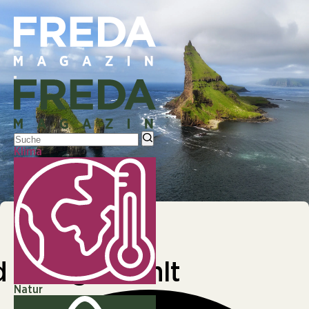
Klima
© Faroe Islands Vagar
NATUR
WISSENSCHAFT
 weniger zählt
Natur