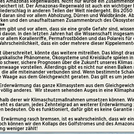
 des Amazonas Regenwaldes. Nicht nur würde ein Zusammenbr
peichert ist. Der Amazonas-Regenwald ist auch ein wichtiger 
Niederschlag in anderen Teilen der Welt niedergeht. Bis 2050
 daran sind vor allem Abholzung, Dürren und Waldbrände. Ab
tärken und den unaufhaltsamen Zusammenbruch des Ökosyste
ise
 gibt und vor allem, dass sie eine große Gefahr sind, wissen
davon. In den letzten Jahren hat die Wissenschaft insgesa
vor allem Korallenriffe, Permafrostböden und das Polareis für 
ahrscheinlichkeit, dass ein oder mehrere dieser Kippelement
überschreitet, könnte das weitere mitreißen. Das klingt dras
ysikalische Phänomene, Ökosysteme und Kreisläufe spielen 
o schwer, sichere Prognosen über die Zukunft unseres Klimas
nwaage vorstellen. Allerdings gibt es nicht nur einen Balken 
 die alle miteinander verbunden sind. Wenn bestimmte Schal
e Waage aus dem Gleichgewicht geraten. Das gilt es um jeden
e Erderwärmung das ganze Klimasystem aus dem Gleichgewich
llig anderes. Wir steuern sehenden Auges in eine Klimaphase
nnerhalb derer wir Klimaschutzmaßnahmen umsetzen können. Wi
zt geht es darum, jedes Zehntelgrad an weiterer Erderwärmung
 bedeuten. Ob es funktioniert, dafür gibt es keine Garantie
 Erwärmung rasch bremsen, ist es wahrscheinlich, dass wir ei
t. Noch können wir den Kollaps des Golfstromes und des Ama
ng weniger zählt!