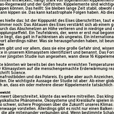
ehnten entwickelt, hängt stark von sogenannten Kippelementen
as-Regenwald und der Golfstrom. Kippelemente sind wichtige
n können. Das heißt: Sie bleiben lange Zeit stabil, obwohl d
ann kippen sie. Das kann katastrophale Folgen haben. Ab diese
s hieße das: Ist der Kipppunkt des Eises überschritten, taut 
limmer noch: Das Abtauen des Eises verstärkt sich ab einem g
 durch das Abschmelzen an Höhe verlieren und in niedrige un
plungseffekt. Ein Teufelskreis, der, wenn er erst mal begonn
 liegt, das galt in Fachkreisen als ungewiss. Ein internati
rt allerdings näher. Was sie herausgefunden haben, ist beu
ise
 gibt und vor allem, dass sie eine große Gefahr sind, wissen
te in unserem Klimasystem identifiziert und benannt. Das 
einer jüngsten
Studie
nun angesehen, wann diese 16 Kippelemen
e könnten wir bereits bei den heute erreichten Temperaturen
ser Klimasystem auf die menschengemachte Erderwärmung reag
hrift Science.
Permafrostböden und das Polareis. Es gebe aber auch Anzeich
den. Die wichtigste Aussage der Studie ist aber: Ab einer gl
ich an, dass ein oder mehrere dieser Kippelemente tatsächlic
gewicht
wert überschreitet, könnte das weitere mitreißen. Das klingt
ysikalische Phänomene, Ökosysteme und Kreisläufe spielen 
o schwer, sichere Prognosen über die Zukunft unseres Klimas
nwaage vorstellen. Allerdings gibt es nicht nur einen Balken 
 die alle miteinander verbunden sind. Wenn bestimmte Schal