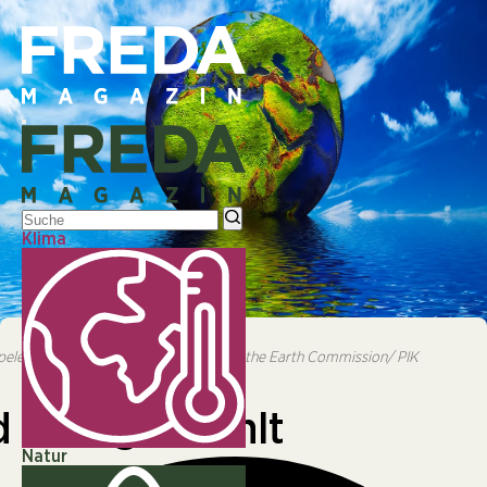
Klima
© © Adobe|Überblick über die Klima-Kippelemente unserer
Erde. © Globaia for the Earth Commission/ PIK
pelemente unserer Erde. © Globaia for the Earth Commission/ PIK
NATUR
 weniger zählt
Natur