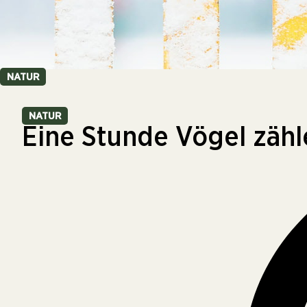
NATUR
NATUR
Eine Stunde Vögel zähl