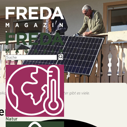
Klima
© © Adobe|Zwischen 500 und 1.000 Euro kostet ein
Balkonkraftwerk im Durchschnitt. Anbieter gibt es viele.
konkraftwerk im Durchschnitt. Anbieter gibt es viele.
WISSENSCHAFT
enen Balkon
Natur