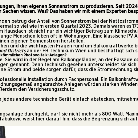
ngen, ihren eigenen Sonnenstrom zu produzieren. Seit 2024 i
ar Sachen wissen. Was? Das haben wir mit einem Experten besp
tunden betrug der Anteil von Sonnenstrom bei der Nettostrom
ermal so viel wie im ersten Quartal 2023. Damals waren es 1
Hausdach ist nicht nur ein wichtiger Beitrag zum Klimaschutz
 junge Menschen leben oft in Wohnungen. Eine klassische PV-
einen eigenen Sonnenstrom herstellen.
hen und die wichtigsten Fragen rund um Balkonkraftwerke b
nd Districts
an der FH Technikum Wien und beschäftigt sich se
herkömmlichen Photovoltaik-Anlagen?
age. Sie wird in der Regel am Balkongeländer, an der Fassade
gen genannt. Denn technisch gesehen unterscheidet sie sich 
nne Strom und beide sorgen dafür, dass die Stromrechnung sin
essionelle Installation durch Fachpersonal. Ein Balkonkraftw
ur ordnungsgemäß angebrachte Anlagen würden starken Winden
ßerdem den Versicherungsschutz.
 jedes andere technische Gerät einfach abstecken, mitnehmen
ungsanlage durchgeht, darf sie nicht mehr als 800 Watt Maxi
abakovic weist hier darauf hin, dass die Begrenzung sich auf 