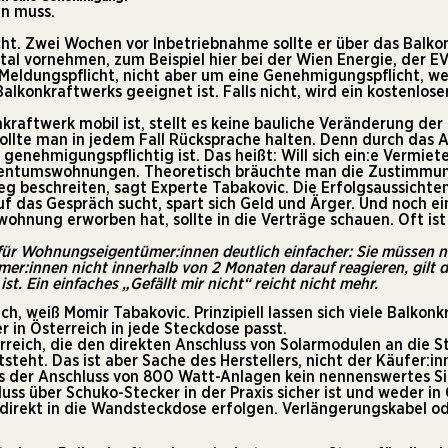
en muss.
ht. Zwei Wochen vor Inbetriebnahme sollte er über das Balko
al vornehmen, zum Beispiel hier bei der
Wien Energie
, der
E
 Meldungspflicht, nicht aber um eine Genehmigungspflicht, we
lkonkraftwerks geeignet ist. Falls nicht, wird ein kostenlose
lkonkraftwerk mobil ist, stellt es keine bauliche Veränderung 
lte man in jedem Fall Rücksprache halten. Denn durch das A
genehmigungspflichtig ist. Das heißt: Will sich ein:e Vermiet
igentumswohnungen. Theoretisch bräuchte man die Zustimmun
eg beschreiten, sagt Experte Tabakovic. Die Erfolgsaussichten
 das Gespräch sucht, spart sich Geld und Ärger. Und noch ein
hnung erworben hat, sollte in die Verträge schauen. Oft ist
für Wohnungseigentümer:innen deutlich einfacher:
Sie müssen n
er:innen nicht innerhalb von 2 Monaten darauf reagieren, gilt 
ist. Ein
einfaches „Gefällt mir nicht“ reicht nicht mehr.
ch, weiß Momir Tabakovic. Prinzipiell lassen sich viele Balk
r in Österreich in jede Steckdose passt.
rreich, die den direkten Anschluss von Solarmodulen an die Ste
steht. Das ist aber Sache des Herstellers, nicht der Käufer:i
ss der Anschluss von 800 Watt-Anlagen kein nennenswertes Sic
luss über Schuko-Stecker in der Praxis sicher ist und weder i
 direkt in die Wandsteckdose erfolgen. Verlängerungskabel o