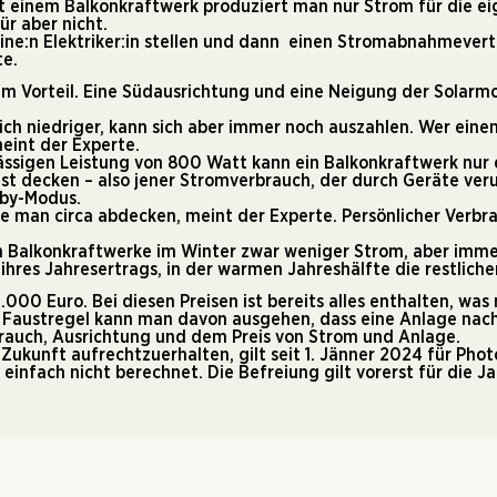
it einem Balkonkraftwerk produziert man nur Strom für die e
ür aber nicht.
ine:n Elektriker:in stellen und dann einen Stromabnahmevertr
te.
 im Vorteil. Eine Südausrichtung und eine Neigung der Solar
ich niedriger, kann sich aber immer noch auszahlen. Wer eine
meint der Experte.
ässigen Leistung von 800 Watt kann ein Balkonkraftwerk nur 
st decken – also jener Stromverbrauch, der durch Geräte veru
-by-Modus.
ne man circa abdecken, meint der Experte. Persönlicher Verbr
 Balkonkraftwerke im Winter zwar weniger Strom, aber immer n
hres Jahresertrags, in der warmen Jahreshälfte die restliche
000 Euro. Bei diesen Preisen ist bereits alles enthalten, w
Als Faustregel kann man davon ausgehen, dass eine Anlage nac
rbrauch, Ausrichtung und dem Preis von Strom und Anlage.
ukunft aufrechtzuerhalten, gilt seit
1. Jänner 2024 für Phot
infach nicht berechnet. Die Befreiung gilt vorerst für die J